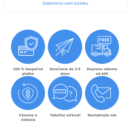
Zaboravio sam lozinku
100 % bezpečná
Doručenie do 3-5
Doprava zdarma
platba
dana
od 60€
Výmena a
Tabuľka veľkostí
Kontaktujte nás
vrátenie