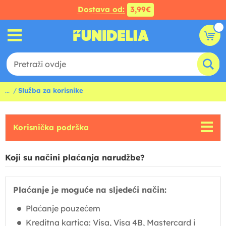
Dostava od:
3,99€
...
Služba za korisnike
Korisnička podrška
Koji su načini plaćanja narudžbe?
Plaćanje je moguće na sljedeći način:
Plaćanje pouzećem
Kreditna kartica: Visa, Visa 4B, Mastercard i