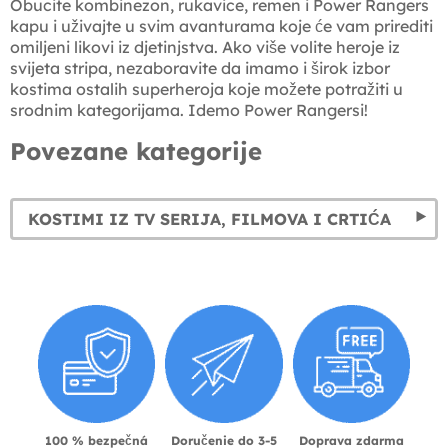
Obucite kombinezon, rukavice, remen i Power Rangers
kapu i uživajte u svim avanturama koje će vam prirediti
omiljeni likovi iz djetinjstva. Ako više volite heroje iz
svijeta stripa, nezaboravite da imamo i širok izbor
kostima ostalih superheroja koje možete potražiti u
srodnim kategorijama. Idemo Power Rangersi!
Povezane kategorije
KOSTIMI IZ TV SERIJA, FILMOVA I CRTIĆA
100 % bezpečná
Doručenie do 3-5
Doprava zdarma