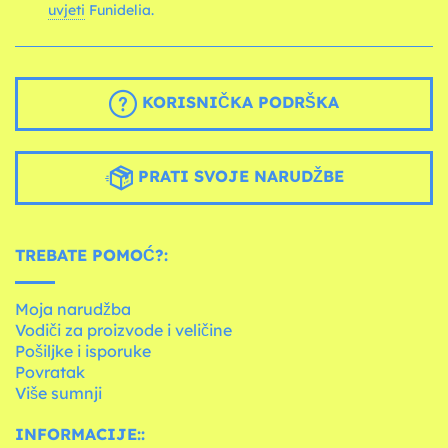
uvjeti
Funidelia.
KORISNIČKA PODRŠKA
PRATI SVOJE NARUDŽBE
TREBATE POMOĆ?:
Moja narudžba
Vodiči za proizvode i veličine
Pošiljke i isporuke
Povratak
Više sumnji
INFORMACIJE::