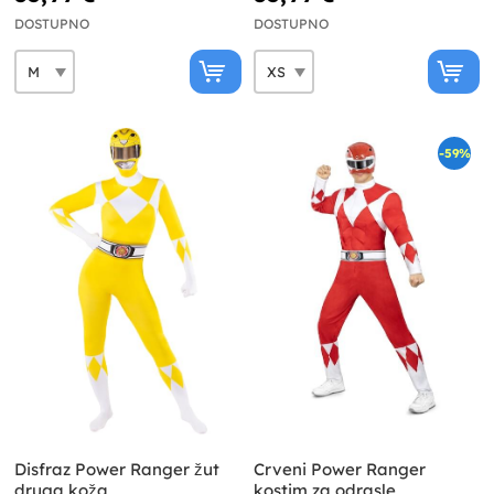
DOSTUPNO
DOSTUPNO
-59%
Disfraz Power Ranger žut
Crveni Power Ranger
druga koža
kostim za odrasle