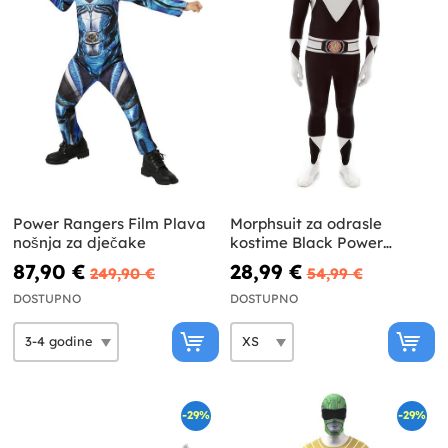
Power Rangers Film Plava
Morphsuit za odrasle
nošnja za dječake
kostime Black Power
Ranger
87,90 €
28,99 €
249,90 €
54,99 €
DOSTUPNO
DOSTUPNO
-29%
-29%