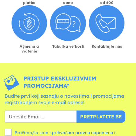
platba
dana
od 60€
Výmena a
Tabuľka veľkostí
Kontaktujte nás
vrátenie
PRISTUP EKSKLUZIVNIM
PROMOCIJAMA*
Budite prvi koji saznaju o novostima i promocijama
registriranjem svoje e-mail adrese!
PRETPLATITE SE
Pročitao/la sam i prihvaćam pravnu napomenu i