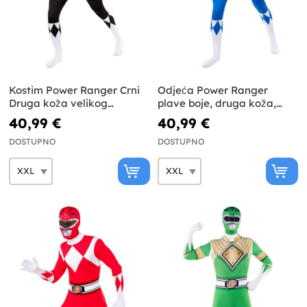
Kostim Power Ranger Crni
Odjeća Power Ranger
Druga koža velikog
plave boje, druga koža,
formata
velika veličina
40,99 €
40,99 €
DOSTUPNO
DOSTUPNO