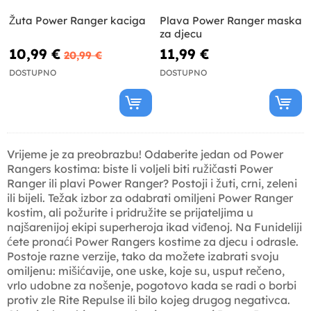
Žuta Power Ranger kaciga
Plava Power Ranger maska
​​za djecu
10,99 €
11,99 €
20,99 €
DOSTUPNO
DOSTUPNO
Vrijeme je za preobrazbu! Odaberite jedan od Power
Rangers kostima: biste li voljeli biti ružičasti Power
Ranger ili plavi Power Ranger? Postoji i žuti, crni, zeleni
ili bijeli. Težak izbor za odabrati omiljeni Power Ranger
kostim, ali požurite i pridružite se prijateljima u
najšarenijoj ekipi superheroja ikad viđenoj. Na Funideliji
ćete pronaći Power Rangers kostime za djecu i odrasle.
Postoje razne verzije, tako da možete izabrati svoju
omiljenu: mišićavije, one uske, koje su, usput rečeno,
vrlo udobne za nošenje, pogotovo kada se radi o borbi
protiv zle Rite Repulse ili bilo kojeg drugog negativca.