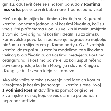
gmižu, oduševit ćete se s našom ponudom
kostima
insekata
: pčele, crvi ili bubamare. I puno, puno više!
Među najudobnijim kostimima životinja su Kigurumi
kostimi, odnosno jednodijelni kostimi životinja, koji su
vrlo slični pidžamama u obliku velikih ili malih umiljatih
životinja. Ovi originalni kostimi idealni su za zimsku
karnevalsku povorku ili odnošenje nagrade za najbolju
pidžamu na slijedećem pidžama partyu. Ovi životinjski
kostimi dostupni su u raznim modelima, te s likovima
velikog broja životinja, od kostima medvjeda, kostima
orangutana ili kostima pantere, uz koji usput rečeno
savršeno pristaje kostim Mowglija i slavna Knjiga o
džungli je tu! Izvrsna ideja za karneval!
Ako više volite mitska stvorenja, vaš idealan kostim
vjerojatno je kostim jednoroga ili kostim sirene. Svoj
životinjski kostim
dovršite uz pomoć originalne
životinjske maske, koja će vas učiniti u potpunosti
neprepoznatljivim!