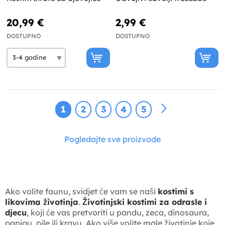
20,99 €
2,99 €
DOSTUPNO
DOSTUPNO
1
2
3
4
5
Pogledajte sve proizvode
Ako volite faunu, svidjet će vam se naši
kostimi s
likovima životinja
.
Životinjski kostimi za odrasle i
djecu
, koji će vas pretvoriti u pandu, zeca, dinosaura,
papigu, pile ili kravu. Ako više volite male životinje koje