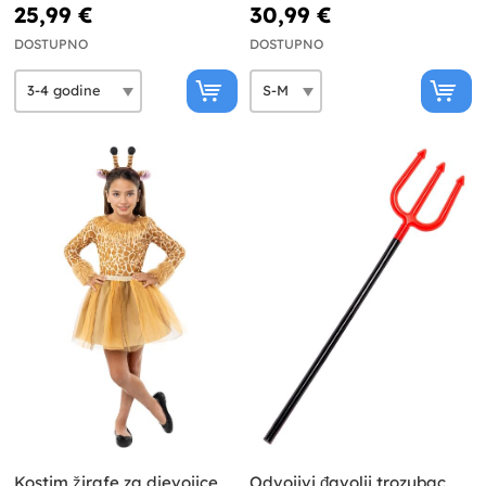
25,99 €
30,99 €
DOSTUPNO
DOSTUPNO
Kostim žirafe za djevojice
Odvojivi đavolji trozubac