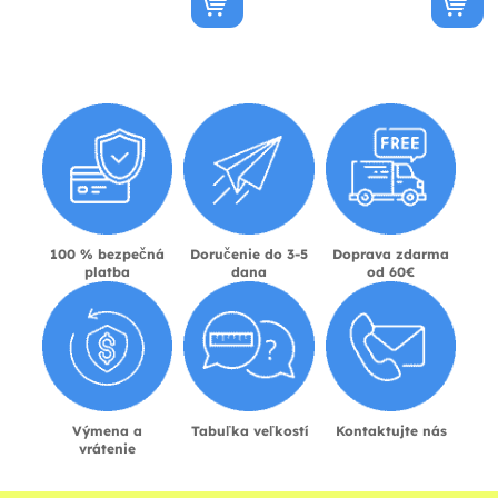
100 % bezpečná
Doručenie do 3-5
Doprava zdarma
platba
dana
od 60€
Výmena a
Tabuľka veľkostí
Kontaktujte nás
vrátenie