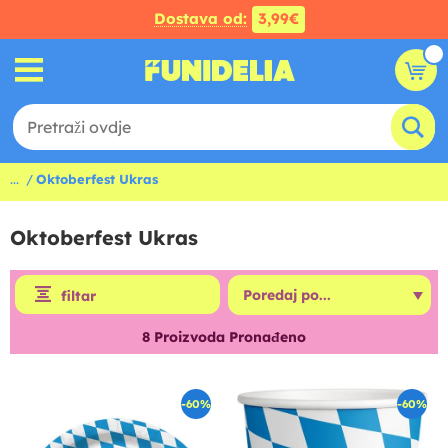
Dostava od:
3,99€
...
Oktoberfest Ukras
Oktoberfest Ukras
filtar
8
Proizvoda Pronađeno
-60%
-60%