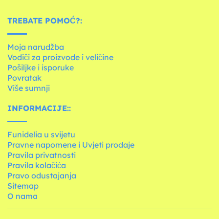
TREBATE POMOĆ?:
Moja narudžba
Vodiči za proizvode i veličine
Pošiljke i isporuke
Povratak
Više sumnji
INFORMACIJE::
Funidelia u svijetu
Pravne napomene i Uvjeti prodaje
Pravila privatnosti
Pravila kolačića
Pravo odustajanja
Sitemap
O nama