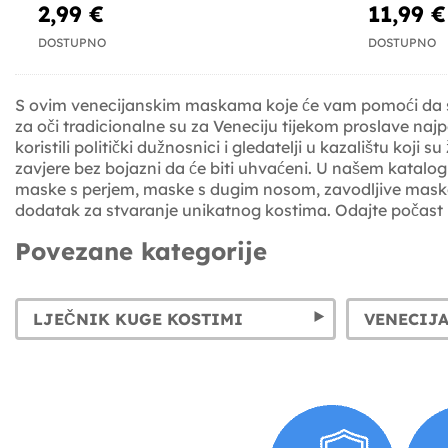
2,99 €
11,99 €
DOSTUPNO
DOSTUPNO
S ovim venecijanskim maskama koje će vam pomoći da svo
za oči tradicionalne su za Veneciju tijekom proslave naj
koristili politički dužnosnici i gledatelji u kazalištu koji
zavjere bez bojazni da će biti uhvaćeni. U našem katalo
maske s perjem, maske s dugim nosom, zavodljive maske, s
dodatak za stvaranje unikatnog kostima. Odajte počast ka
Povezane kategorije
LJEČNIK KUGE KOSTIMI