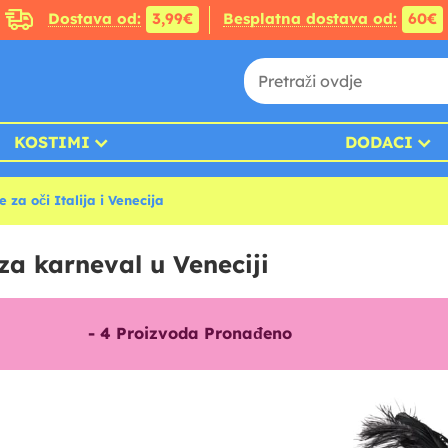
Dostava od:
3,99€
Besplatna dostava od:
60€
KOSTIMI
DODACI
 za oči Italija i Venecija
za karneval u Veneciji
-
4
Proizvoda Pronađeno