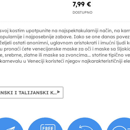
7,99 €
DOSTUPNO
j kostim upotpunite na najspektakularniji način, na karne
popularnije i najposebnije zabave. Iako se one danas povezu
 su željeli ostati anonimni, uglavnom aristokrati i imućni ljud
gu pronaći ćete venecijanske maske za oči i maske sa šljo
rebrne, zlatne ili maske sa zvoncima... stotine tipično ve
rnevalu u Veneciji koristeći njegov najkarakterističniji e
VENECIJANSKI I TALIJANSKI KOSTIMI