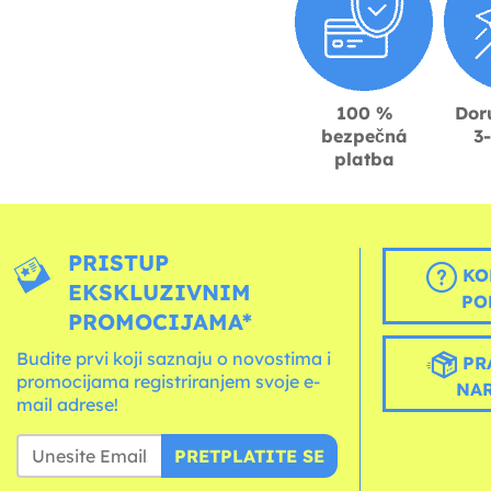
100 %
Dor
bezpečná
3
platba
PRISTUP
KO
EKSKLUZIVNIM
PO
PROMOCIJAMA*
Budite prvi koji saznaju o novostima i
PR
promocijama registriranjem svoje e-
NA
mail adrese!
PRETPLATITE SE