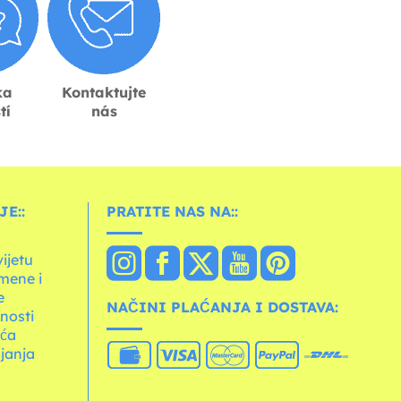
ka
Kontaktujte
tí
nás
E::
PRATITE NAS NA::
vijetu
mene i
e
NAČINI PLAĆANJA I DOSTAVA:
tnosti
ića
janja