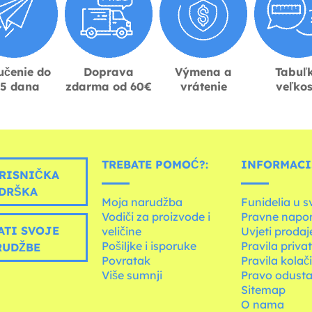
učenie do
Doprava
Výmena a
Tabuľ
-5 dana
zdarma od 60€
vrátenie
veľkos
TREBATE POMOĆ?:
INFORMACIJ
RISNIČKA
DRŠKA
Moja narudžba
Funidelia u s
Vodiči za proizvode i
Pravne napo
ATI SVOJE
veličine
Uvjeti prodaj
Pošiljke i isporuke
Pravila priva
RUDŽBE
Povratak
Pravila kolač
Više sumnji
Pravo odusta
Sitemap
O nama