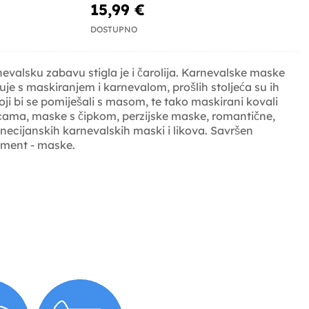
15,99 €
DOSTUPNO
valsku zabavu stigla je i čarolija. Karnevalske maske
je s maskiranjem i karnevalom, prošlih stoljeća su ih
i koji bi se pomiješali s masom, te tako maskirani kovali
kicama, maske s čipkom, perzijske maske, romantične,
necijanskih karnevalskih maski i likova. Savršen
lement - maske.