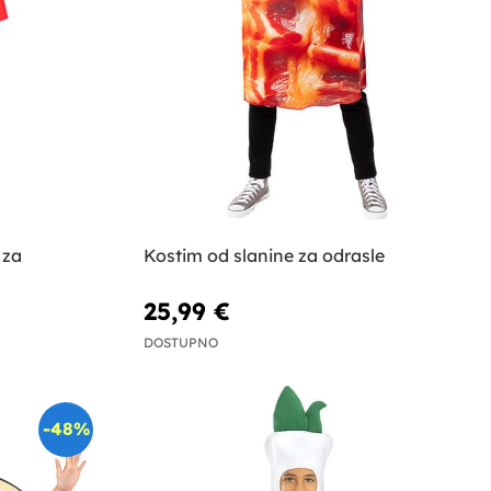
 za
Kostim od slanine za odrasle
25,99 €
DOSTUPNO
-48%