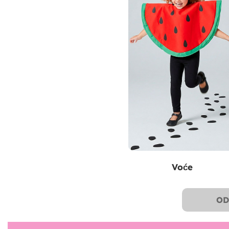
Voće
OD