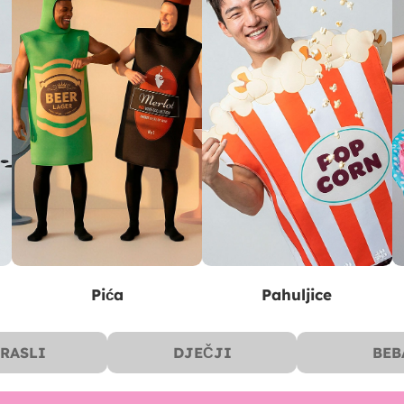
Pića
Pahuljice
RASLI
DJEČJI
BEB