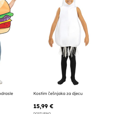
odrasle
Kostim češnjaka za djecu
15,99 €
DOSTUPNO