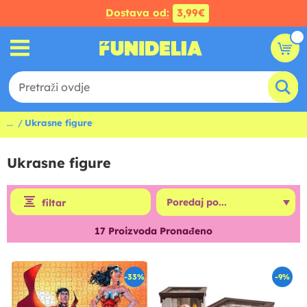
Dostava od:
3,99€
...
Ukrasne figure
Ukrasne figure
filtar
17
Proizvoda Pronađeno
-33%
-9%