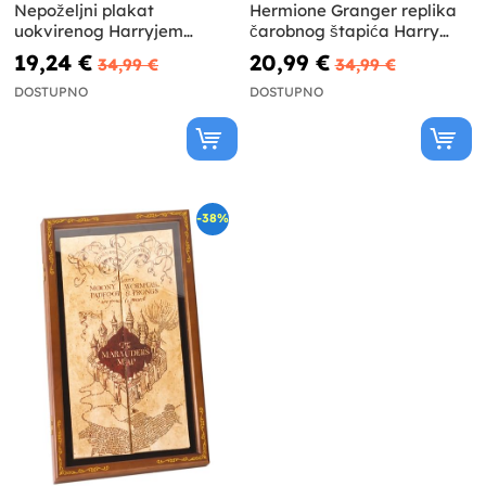
Nepoželjni plakat
Hermione Granger replika
uokvirenog Harryjem
čarobnog štapića Harry
Potterom broj 1
Potter i Darovi Smrti
19,24 €
20,99 €
34,99 €
34,99 €
DOSTUPNO
DOSTUPNO
-38%