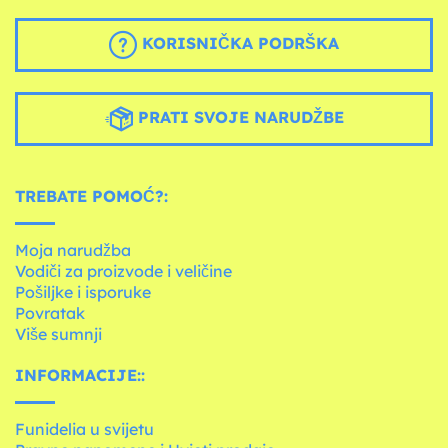
KORISNIČKA PODRŠKA
PRATI SVOJE NARUDŽBE
TREBATE POMOĆ?:
Moja narudžba
Vodiči za proizvode i veličine
Pošiljke i isporuke
Povratak
Više sumnji
INFORMACIJE::
Funidelia u svijetu