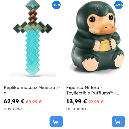
-10%
-39%
Replika mača iz Minecraft-
Figurica Niflera -
a
Toyllectible Pufflums™ -
Fantastična stvorenja
62,99 €
13,99 €
69,99 €
22,99 €
DOSTUPNO
DOSTUPNO