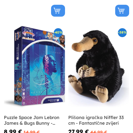
-40%
-38%
Puzzle Space Jam Lebron
Plišana igračka Niffler 33
James & Bugs Bunny -
cm - Fantastične zvijeri
Looney Tunes
8,99 €
27,99 €
14,99 €
44,99 €