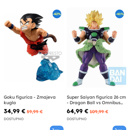
-42%
-41%
Goku figurica - Zmajeva
Super Saiyan figurica 26 cm
kugla
- Dragon Ball vs Omnibus
Super
34,99 €
64,99 €
59,99 €
109,99 €
DOSTUPNO
DOSTUPNO