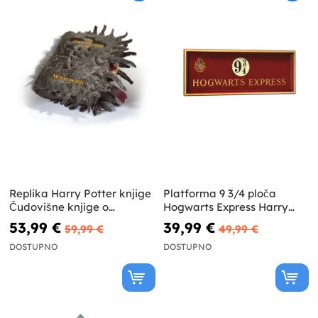
Replika Harry Potter knjige
Platforma 9 3/4 ploča
Čudovišne knjige o
Hogwarts Express Harry
čudovištima
Potter
53,99 €
39,99 €
59,99 €
49,99 €
DOSTUPNO
DOSTUPNO