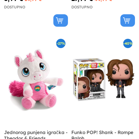
DOSTUPNO
DOSTUPNO
-27%
-40%
Jednorog punjena igračka -
Funko POP! Shank - Rompe
Theodor & Friends
Ralph