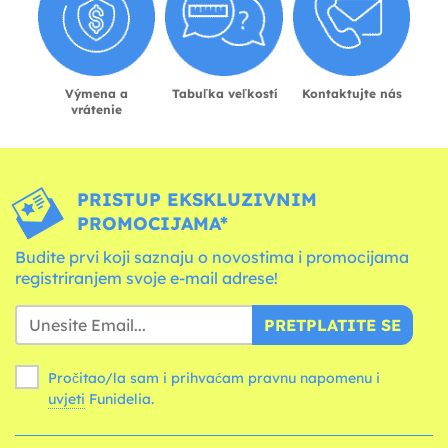
Výmena a
Tabuľka veľkostí
Kontaktujte nás
vrátenie
PRISTUP EKSKLUZIVNIM
PROMOCIJAMA*
Budite prvi koji saznaju o novostima i promocijama
registriranjem svoje e-mail adrese!
PRETPLATITE SE
Pročitao/la sam i prihvaćam pravnu napomenu i
uvjeti
Funidelia.