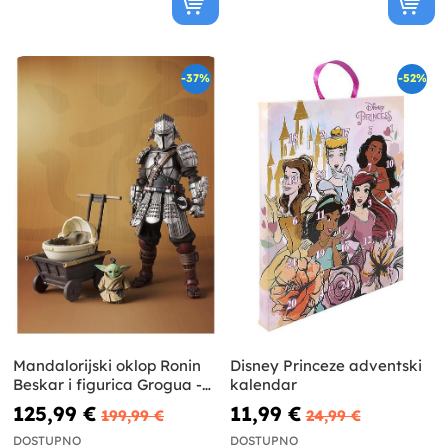
-37%
-52%
Mandalorijski oklop Ronin
Disney Princeze adventski
Beskar i figurica Grogua -
kalendar
Star Wars
125,99 €
11,99 €
199,99 €
24,99 €
DOSTUPNO
DOSTUPNO