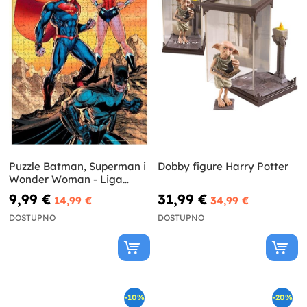
Puzzle Batman, Superman i
Dobby figure Harry Potter
Wonder Woman - Liga
pravde
9,99 €
31,99 €
14,99 €
34,99 €
DOSTUPNO
DOSTUPNO
-10%
-20%