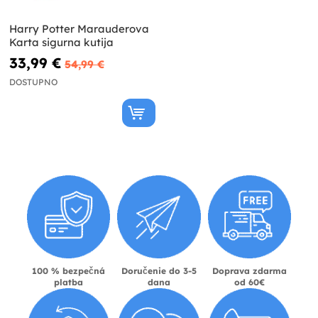
Harry Potter Marauderova
Karta sigurna kutija
33,99 €
54,99 €
DOSTUPNO
100 % bezpečná
Doručenie do 3-5
Doprava zdarma
platba
dana
od 60€