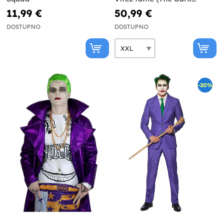
knight)
11,99 €
50,99 €
DOSTUPNO
DOSTUPNO
-20%