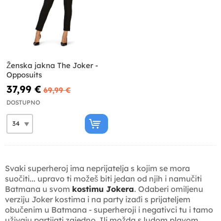
Ženska jakna The Joker -
Opposuits
37,99 €
69,99 €
DOSTUPNO
Svaki superheroj ima neprijatelja s kojim se mora
suočiti... upravo ti možeš biti jedan od njih i namučiti
Batmana u svom
kostimu Jokera
. Odaberi omiljenu
verziju Joker kostima i na party izađi s prijateljem
obučenim u Batmana - superheroji i negativci tu i tamo
uživaju partijati zajedno. Ili možda s ludom plavom