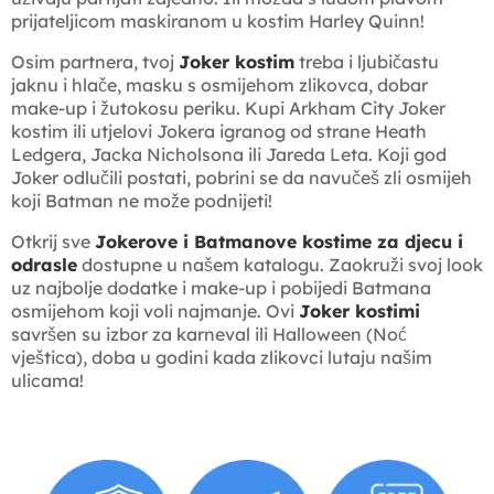
prijateljicom maskiranom u kostim Harley Quinn!
Osim partnera, tvoj
Joker kostim
treba i ljubičastu
jaknu i hlače, masku s osmijehom zlikovca, dobar
make-up i žutokosu periku. Kupi Arkham City Joker
kostim ili utjelovi Jokera igranog od strane Heath
Ledgera, Jacka Nicholsona ili Jareda Leta. Koji god
Joker odlučili postati, pobrini se da navučeš zli osmijeh
koji Batman ne može podnijeti!
Otkrij sve
Jokerove i Batmanove kostime za djecu i
odrasle
dostupne u našem katalogu. Zaokruži svoj look
uz najbolje dodatke i make-up i pobijedi Batmana
osmijehom koji voli najmanje. Ovi
Joker kostimi
savršen su izbor za karneval ili Halloween (Noć
vještica), doba u godini kada zlikovci lutaju našim
ulicama!