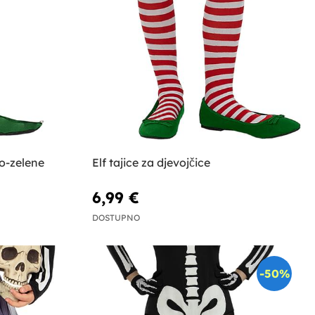
o-zelene
Elf tajice za djevojčice
6,99 €
DOSTUPNO
-50%