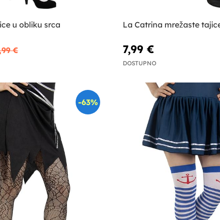
ice u obliku srca
La Catrina mrežaste tajic
7,99 €
,99 €
DOSTUPNO
-63%