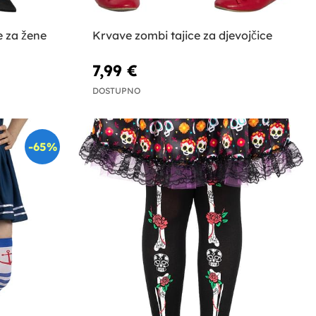
e za žene
Krvave zombi tajice za djevojčice
7,99 €
DOSTUPNO
-65%