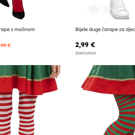
rape s mašnom
Bijele duge čarape za dje
2,99 €
,99 €
DOSTUPNO