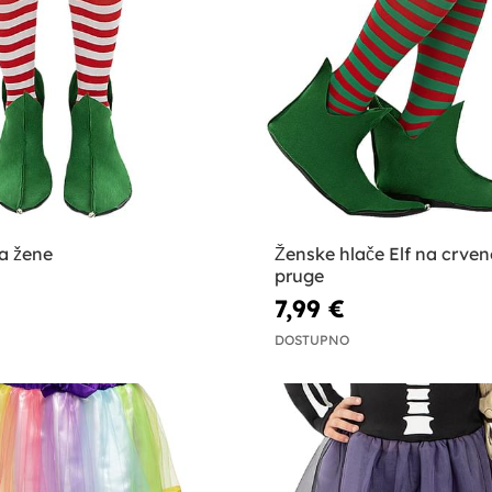
za žene
Ženske hlače Elf na crven
pruge
7,99 €
DOSTUPNO