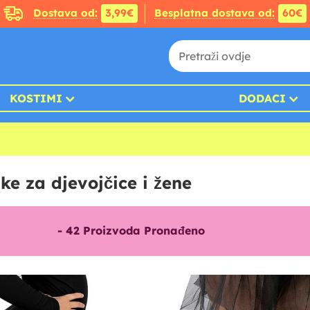
Dostava od:
3,99€
Besplatna dostava od:
60€
KOSTIMI
DODACI
pke za djevojčice i žene
-
42
Proizvoda Pronađeno