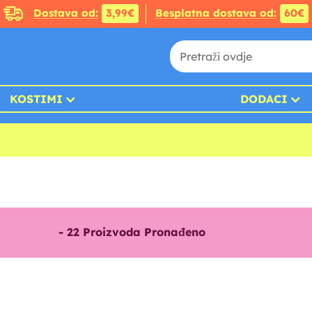
Dostava od:
3,99€
Besplatna dostava od:
60€
KOSTIMI
DODACI
-
22
Proizvoda Pronađeno