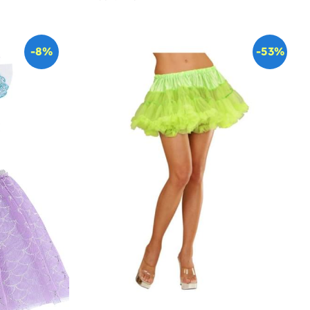
-8%
-53%