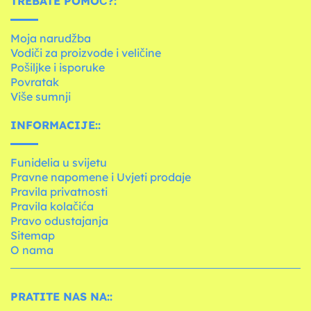
TREBATE POMOĆ?:
Moja narudžba
Vodiči za proizvode i veličine
Pošiljke i isporuke
Povratak
Više sumnji
INFORMACIJE::
Funidelia u svijetu
Pravne napomene i Uvjeti prodaje
Pravila privatnosti
Pravila kolačića
Pravo odustajanja
Sitemap
O nama
PRATITE NAS NA::