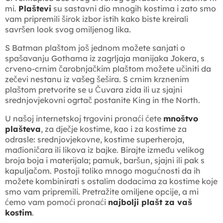
mi.
Plaštevi
su sastavni dio mnogih kostima i zato smo
vam pripremili širok izbor istih kako biste kreirali
savršen look svog omiljenog lika.
S Batman plaštom još jednom možete sanjati o
spašavanju Gothama iz zagrljaja manijaka Jokera, s
crveno-crnim čarobnjačkim plaštom možete učiniti da
zečevi nestanu iz vašeg šešira. S crnim krznenim
plaštom pretvorite se u Čuvara zida ili uz sjajni
srednjovjekovni ogrtač postanite King in the North.
U našoj internetskoj trgovini pronaći ćete
mnoštvo
plašteva
, za dječje kostime, kao i za kostime za
odrasle: srednjovjekovne, kostime superheroja,
mađioničara ili likova iz bajke. Birajte između velikog
broja boja i materijala; pamuk, baršun, sjajni ili pak s
kapuljačom. Postoji toliko mnogo mogućnosti da ih
možete kombinirati s ostalim dodacima za kostime koje
smo vam pripremili. Pretražite omiljene opcije, a mi
ćemo vam pomoći pronaći
najbolji plašt za vaš
kostim
.