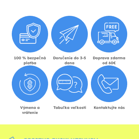
100 % bezpečná
Doručenie do 3-5
Doprava zdarma
platba
dana
od 60€
Výmena a
Tabuľka veľkostí
Kontaktujte nás
vrátenie