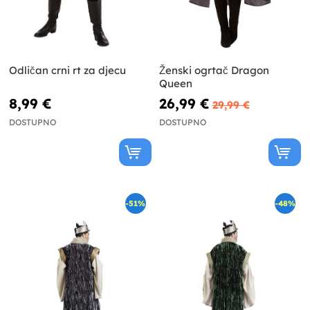
Odličan crni rt za djecu
Ženski ogrtač Dragon
Queen
8,99 €
26,99 €
29,99 €
DOSTUPNO
DOSTUPNO
-51%
-48%