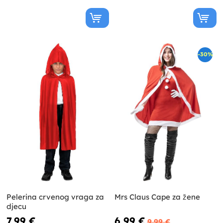
-30%
Pelerina crvenog vraga za
Mrs Claus Cape za žene
djecu
7,99 €
6,99 €
9,99 €