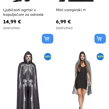
Ljubičasti ogrtač s
Mini vampirski rt
kapuljačom za odrasle
14,99 €
6,99 €
DOSTUPNO
DOSTUPNO
-10%
-10%