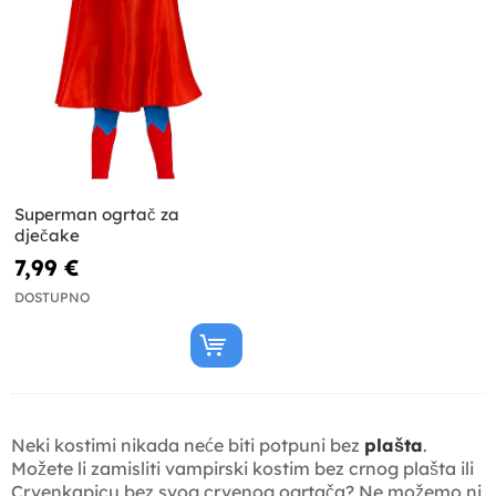
Superman ogrtač za
dječake
7,99 €
DOSTUPNO
Neki kostimi nikada neće biti potpuni bez
plašta
.
Možete li zamisliti vampirski kostim bez crnog plašta ili
Crvenkapicu bez svog crvenog ogrtača? Ne možemo ni