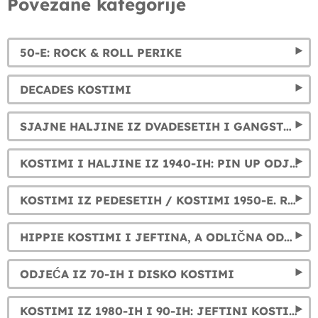
Povezane kategorije
50-E: ROCK & ROLL PERIKE
DECADES KOSTIMI
SJAJNE HALJINE IZ DVADESETIH I GANGSTERSKI KOSTIMI: OŽIVI DIVLJE DVADESETE (1920-E)
KOSTIMI I HALJINE IZ 1940-IH: PIN UP ODJEĆA I DRUGI SVJETSKI RAT
KOSTIMI IZ PEDESETIH / KOSTIMI 1950-E. ROCK AND ROLL I PIN UP ELEGANTNA ODJEĆA
HIPPIE KOSTIMI I JEFTINA, A ODLIČNA ODJEĆA IZ 1960-IH ZA MUŠKARCE, ŽENE I DJECU
ODJEĆA IZ 70-IH I DISKO KOSTIMI
KOSTIMI IZ 1980-IH I 90-IH: JEFTINI KOSTIMI POP ZVIJEZDA IZ OSAMDESETIH I DEVEDESETIH