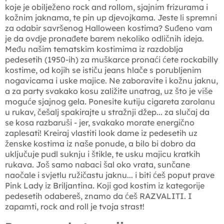
koje je obilježeno rock and rollom, sjajnim frizurama i
kožnim jaknama, te pin up djevojkama. Jeste li spremni
za odabir savršenog Halloween kostima? Suđeno vam
je da ovdje pronađete barem nekoliko odličnih ideja.
Među našim tematskim kostimima iz razdoblja
pedesetih (1950-ih) za muškarce pronaći ćete rockabilly
kostime, od kojih se ističu jeans hlače s porubljenim
nogavicama i uske majice. Ne zaboravite i kožnu jaknu,
a za party svakako kosu zaližite unatrag, uz što je više
moguće sjajnog gela. Ponesite kutiju cigareta zarolanu
u rukav, češalj spakirajte u stražnji džep... za slučaj da
se kosa razbaruši - jer, svakako morate energično
zaplesati! Kreiraj vlastiti look dame iz pedesetih uz
ženske kostima iz naše ponude, a bilo bi dobro da
uključuje pudl suknju i štikle, te usku majicu kratkih
rukava. Još samo nabaci šal oko vrata, sunčane
naočale i svjetlu ružičastu jaknu... i biti ćeš poput prave
Pink Lady iz Briljantina. Koji god kostim iz kategorije
pedesetih odabereš, znamo da ćeš RAZVALITI. I
zapamti, rock and roll je tvoja strast!