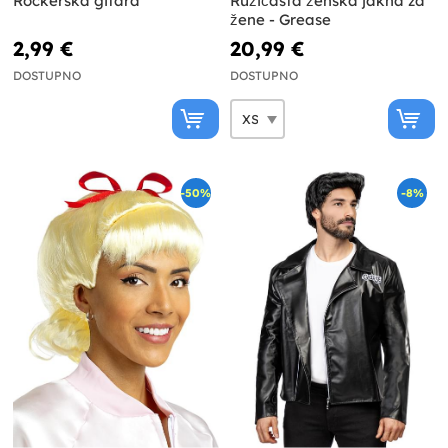
Rockerska gitara
Ružičasta ženska jakna za
žene - Grease
2,99 €
20,99 €
DOSTUPNO
DOSTUPNO
-50%
-8%