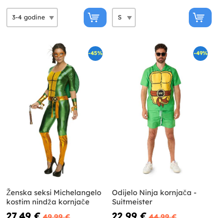
-45%
-49%
Ženska seksi Michelangelo
Odijelo Ninja kornjača -
kostim nindža kornjače
Suitmeister
27,49 €
22,99 €
49,99 €
44,99 €