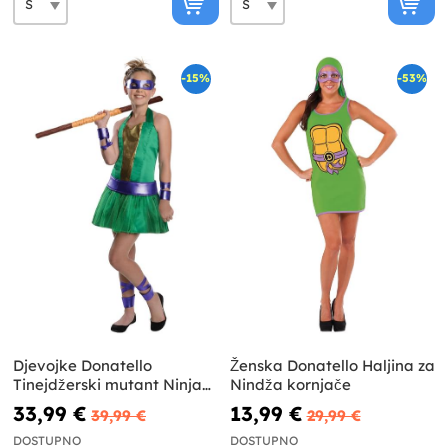
-15%
-53%
Djevojke Donatello
Ženska Donatello Haljina za
Tinejdžerski mutant Ninja
Nindža kornjače
Turtles kostim
33,99 €
13,99 €
39,99 €
29,99 €
DOSTUPNO
DOSTUPNO