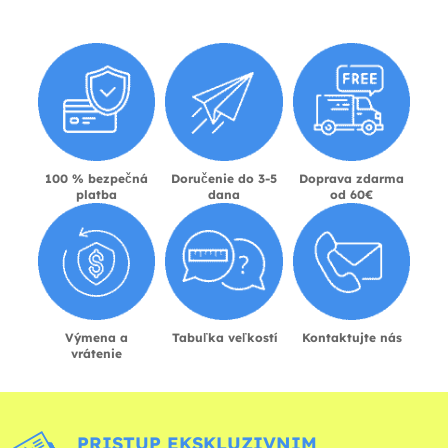
100 % bezpečná
Doručenie do 3-5
Doprava zdarma
platba
dana
od 60€
Výmena a
Tabuľka veľkostí
Kontaktujte nás
vrátenie
PRISTUP EKSKLUZIVNIM