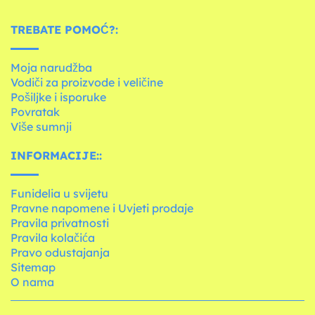
TREBATE POMOĆ?:
Moja narudžba
Vodiči za proizvode i veličine
Pošiljke i isporuke
Povratak
Više sumnji
INFORMACIJE::
Funidelia u svijetu
Pravne napomene i Uvjeti prodaje
Pravila privatnosti
Pravila kolačića
Pravo odustajanja
Sitemap
O nama