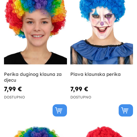
Perika duginog klauna za
Plava klaunska perika
djecu
7,99 €
7,99 €
DOSTUPNO
DOSTUPNO