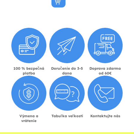
100 % bezpečná
Doručenie do 3-5
Doprava zdarma
platba
dana
od 60€
Výmena a
Tabuľka veľkostí
Kontaktujte nás
vrátenie