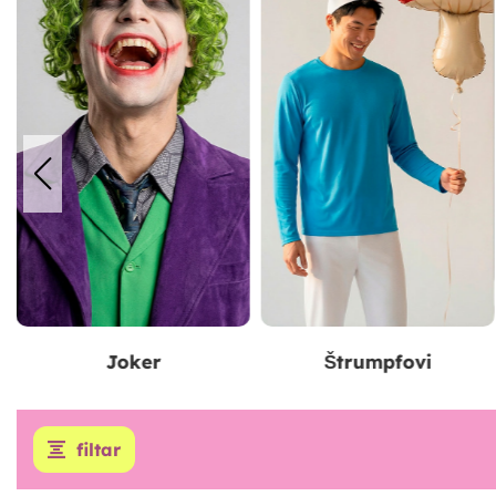
Štrumpfovi
Peaky Blinders
filtar