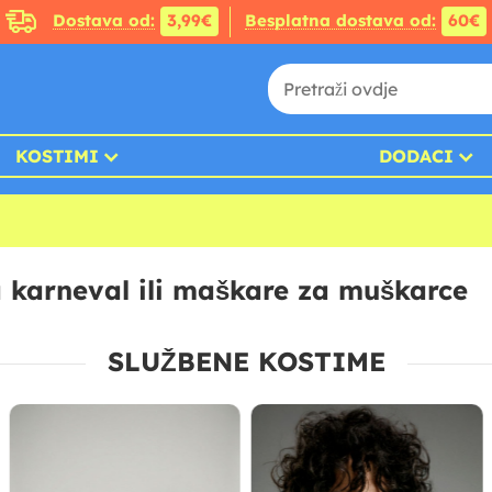
Dostava od:
3,99€
Besplatna dostava od:
60€
KOSTIMI
DODACI
a karneval ili maškare za muškarce
SLUŽBENE KOSTIME