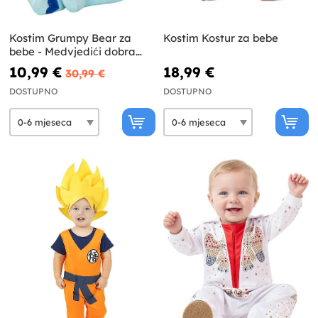
Kostim Grumpy Bear za
Kostim Kostur za bebe
bebe - Medvjedići dobra
srca
10,99 €
18,99 €
30,99 €
DOSTUPNO
DOSTUPNO