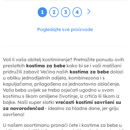
1
2
3
4
Pogledajte sve proizvode
Voli li vaša obitelj kostimiranje? Pretražite ponudu ovih
preslatkih
kostima za bebe
kako bi se i vaši mališani
pridružili zabavi! Većina naših
kostima za bebe
dolazi
u obliku jednodijelnih odijela, kombinezona i s
kapuljačama, prilagođena za jednostavno oblačenje.
Vaša beba uvijek se treba osjećati ugodno u svom
kostimu s likom omiljene životinje, iz crtića ili likom iz
bajke. Naši super slatki
vrećasti kostimi savršeni su
za novorođenčad
- idealno za hladne dane, jer griju
savršeno!
U našem asortimanu pronaći ćete i kostime za bebe u