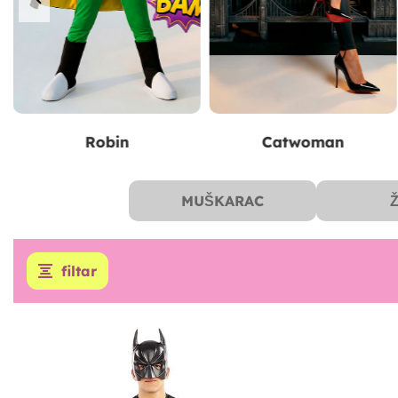
Joker
Harley Quinn
MUŠKARAC
filtar