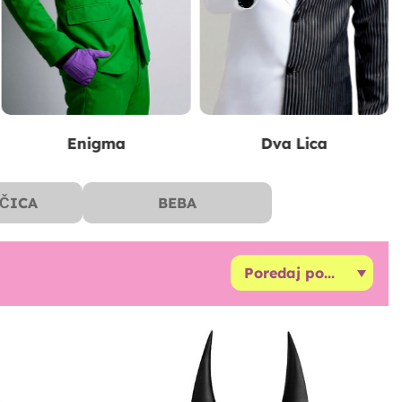
Batman
Otrovna Bršljan
ČICA
BEBA