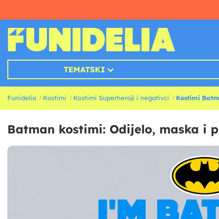
TEMATSKI
Funidelia
Kostimi
Kostimi Superheroji i negativci
Kostimi Bat
Batman kostimi: Odijelo, maska i p