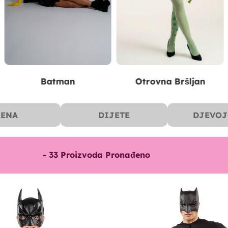
Robin
Catwoman
ŽENA
DIJETE
DJEVOJ
-
33
Proizvoda Pronađeno