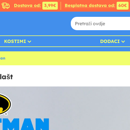
Dostava od:
3,99€
Besplatna dostava od:
60€
KOSTIMI
DODACI
man
lašt