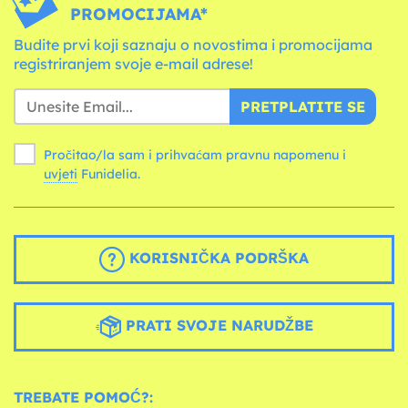
PROMOCIJAMA*
Budite prvi koji saznaju o novostima i promocijama
registriranjem svoje e-mail adrese!
PRETPLATITE SE
Pročitao/la sam i prihvaćam pravnu napomenu i
uvjeti
Funidelia.
KORISNIČKA PODRŠKA
PRATI SVOJE NARUDŽBE
TREBATE POMOĆ?: