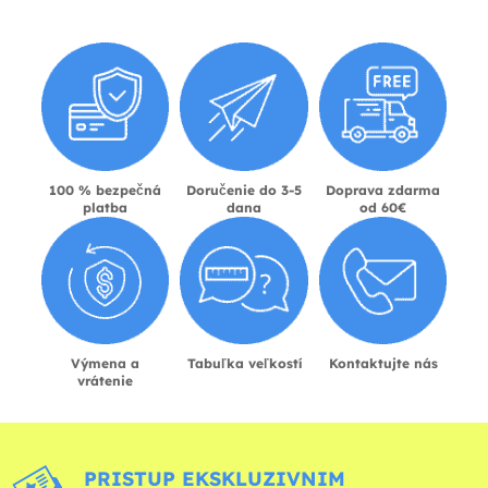
100 % bezpečná
Doručenie do 3-5
Doprava zdarma
platba
dana
od 60€
Výmena a
Tabuľka veľkostí
Kontaktujte nás
vrátenie
PRISTUP EKSKLUZIVNIM