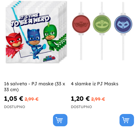
16 salveta - PJ maske (33 x
4 slamke iz PJ Masks
33 cm)
1,05 €
1,20 €
2,99 €
2,99 €
DOSTUPNO
DOSTUPNO