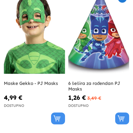
Maske Gekko - PJ Masks
6 šešira za rođendan PJ
Masks
4,99 €
1,26 €
3,49 €
DOSTUPNO
DOSTUPNO