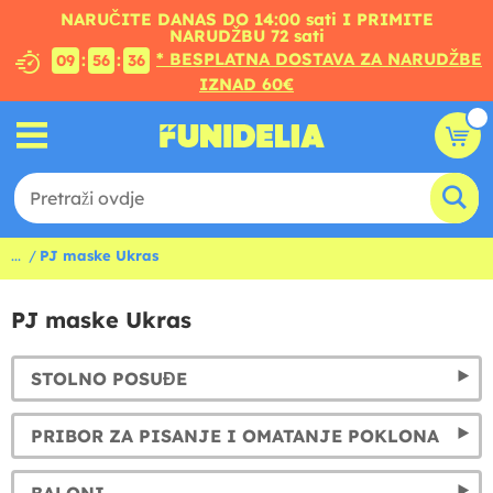
NARUČITE DANAS DO 14:00 sati I PRIMITE
NARUDŽBU 72 sati
* BESPLATNA DOSTAVA ZA NARUDŽBE
:
:
09
56
36
IZNAD 60€
...
PJ maske Ukras
PJ maske Ukras
STOLNO POSUĐE
PRIBOR ZA PISANJE I OMATANJE POKLONA
BALONI