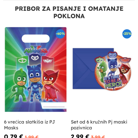
PRIBOR ZA PISANJE I OMATANJE
POKLONA
-60%
-25%
6 vrećica slatkiša iz PJ
Set od 6 kružnih Pj maski
Masks
pozivnica
0,79 €
2,99 €
1,99 €
3,99 €