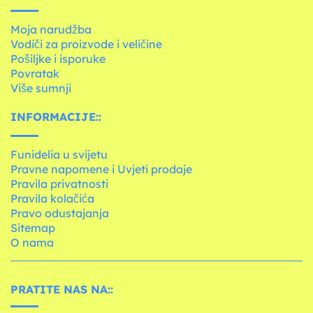
Moja narudžba
Vodiči za proizvode i veličine
Pošiljke i isporuke
Povratak
Više sumnji
INFORMACIJE::
Funidelia u svijetu
Pravne napomene i Uvjeti prodaje
Pravila privatnosti
Pravila kolačića
Pravo odustajanja
Sitemap
O nama
PRATITE NAS NA::