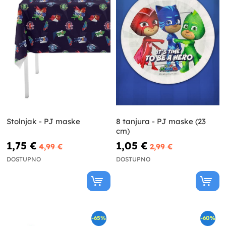
Stolnjak - PJ maske
8 tanjura - PJ maske (23
cm)
1,75 €
1,05 €
4,99 €
2,99 €
DOSTUPNO
DOSTUPNO
-65%
-60%