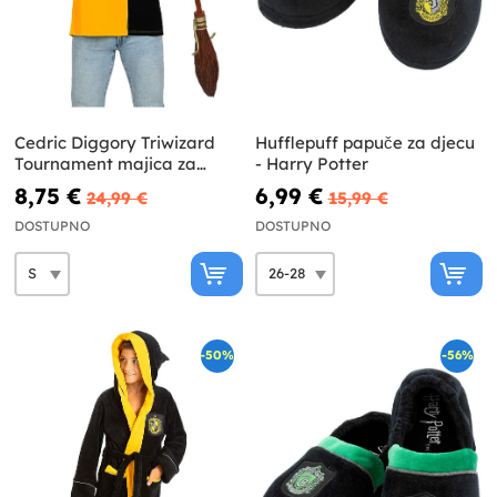
Cedric Diggory Triwizard
Hufflepuff papuče za djecu
Tournament majica za
- Harry Potter
odrasle Harry Potter
8,75 €
6,99 €
24,99 €
15,99 €
DOSTUPNO
DOSTUPNO
-50%
-56%