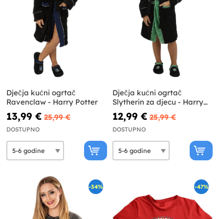
Dječja kućni ogrtač
Dječja kućni ogrtač
Ravenclaw - Harry Potter
Slytherin za djecu - Harry
Potter
13,99 €
12,99 €
25,99 €
25,99 €
DOSTUPNO
DOSTUPNO
-34%
-47%