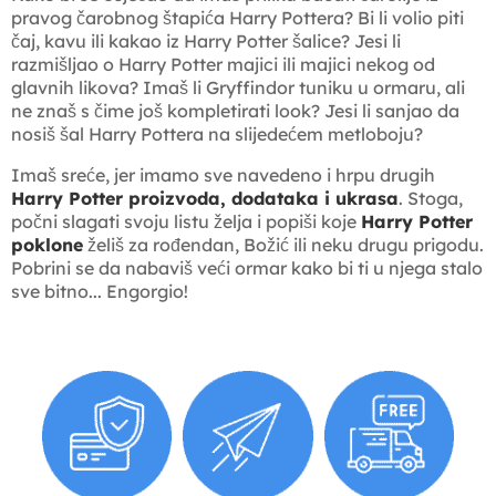
pravog čarobnog štapića Harry Pottera? Bi li volio piti
čaj, kavu ili kakao iz Harry Potter šalice? Jesi li
razmišljao o Harry Potter majici ili majici nekog od
glavnih likova? Imaš li Gryffindor tuniku u ormaru, ali
ne znaš s čime još kompletirati look? Jesi li sanjao da
nosiš šal Harry Pottera na slijedećem metloboju?
Imaš sreće, jer imamo sve navedeno i hrpu drugih
Harry Potter proizvoda, dodataka i ukrasa
. Stoga,
počni slagati svoju listu želja i popiši koje
Harry Potter
poklone
želiš za rođendan, Božić ili neku drugu prigodu.
Pobrini se da nabaviš veći ormar kako bi ti u njega stalo
sve bitno... Engorgio!