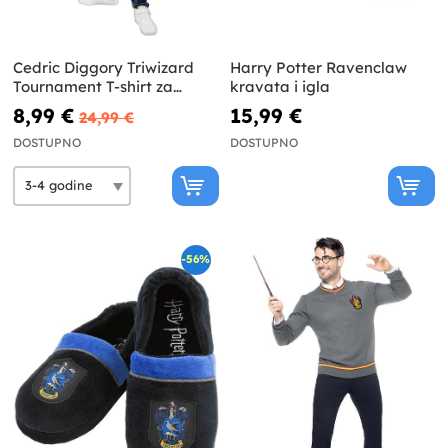
Cedric Diggory Triwizard
Harry Potter Ravenclaw
Tournament T-shirt za
kravata i igla
dječake Harry Potter
8,99 €
15,99 €
24,99 €
DOSTUPNO
DOSTUPNO
-56%