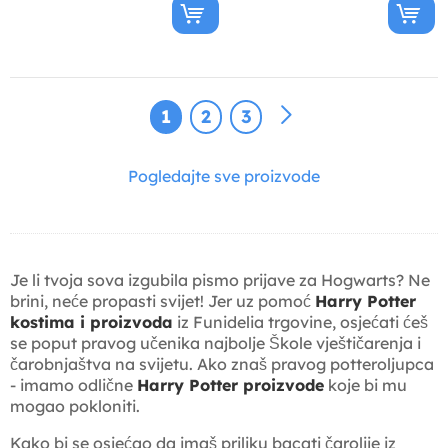
1
2
3
Pogledajte sve proizvode
Je li tvoja sova izgubila pismo prijave za Hogwarts? Ne
brini, neće propasti svijet! Jer uz pomoć
Harry Potter
kostima i proizvoda
iz Funidelia trgovine, osjećati ćeš
se poput pravog učenika najbolje Škole vještičarenja i
čarobnjaštva na svijetu. Ako znaš pravog potteroljupca
- imamo odlične
Harry Potter proizvode
koje bi mu
mogao pokloniti.
Kako bi se osjećao da imaš priliku bacati čarolije iz