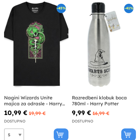
-45%
-41%
Nagini Wizards Unite
Razredbeni klobuk boca
majica za odrasle - Harry
780ml - Harry Potter
Potter
10,99 €
9,99 €
19,99 €
16,99 €
DOSTUPNO
DOSTUPNO