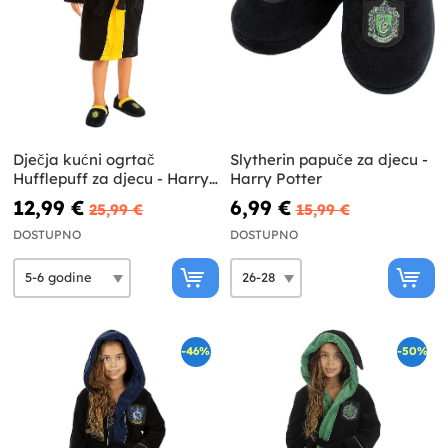
Dječja kućni ogrtač
Slytherin papuče za djecu -
Hufflepuff za djecu - Harry
Harry Potter
Potter
12,99 €
6,99 €
25,99 €
15,99 €
DOSTUPNO
DOSTUPNO
-46%
-50%