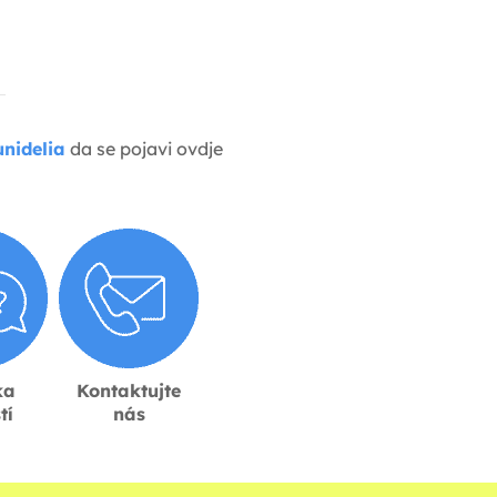
nidelia
da se pojavi ovdje
ka
Kontaktujte
tí
nás