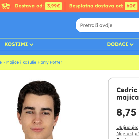
Dostava od:
3,99€
Besplatna dostava od:
60€
KOSTIMI
DODACI
je
Majice i košulje Harry Potter
Cedric
majica
8,75
Uključuje:
Nije uklju