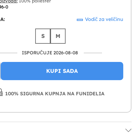
oizvoda:
100% poliester
96-0
A:
Vodič za veličinu
S
M
ISPORUČUJE 2026-08-08
KUPI SADA
100% SIGURNA KUPNJA NA FUNIDELIA