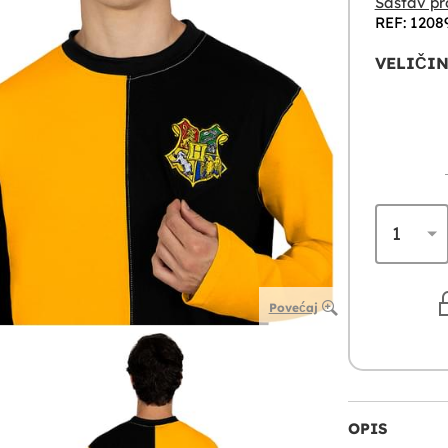
Sastav pr
REF: 1208
VELIČIN
Povećaj
OPIS