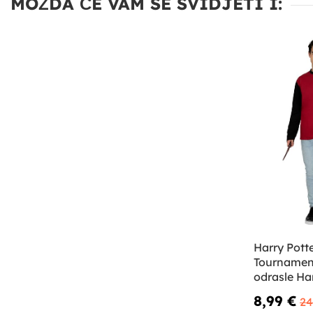
MOŽDA ĆE VAM SE SVIDJETI I:
Harry Potte
Tournamen
odrasle Ha
8,99 €
24