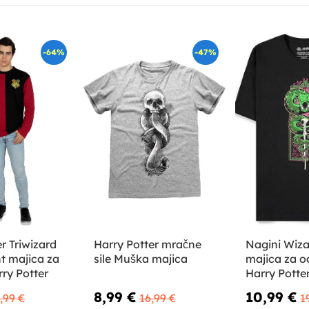
-64%
-47%
r Triwizard
Harry Potter mračne
Nagini Wiza
t majica za
sile Muška majica
majica za od
rry Potter
Harry Potte
8,99 €
10,99 €
,99 €
16,99 €
1