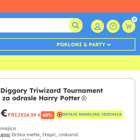
0
POKLONI & PARTY
 Diggory Triwizard Tournament
 za odrasle Harry Potter
 €
PRIJE
24,99 €
OSTAJE NEKOLIKO JEDINICA
65%
majica
čeno:
Drška metle, štapić, cinkaroš