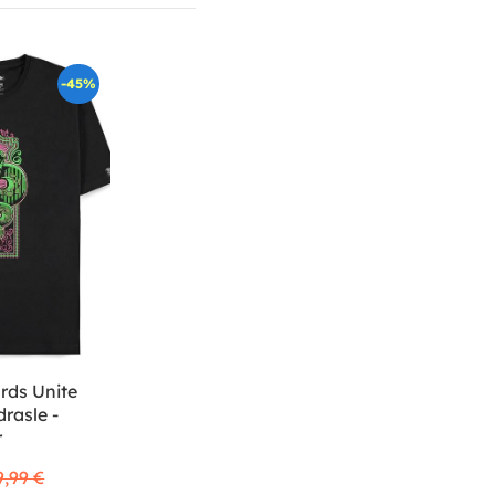
-45%
rds Unite
rasle -
r
9,99 €