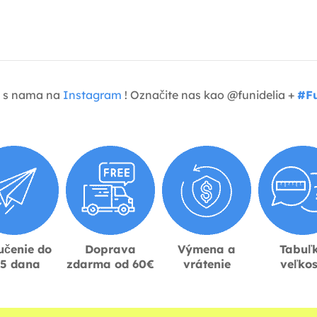
je s nama na
Instagram
! Označite nas kao @funidelia +
#Fu
učenie do
Doprava
Výmena a
Tabuľ
-5 dana
zdarma od 60€
vrátenie
veľkos