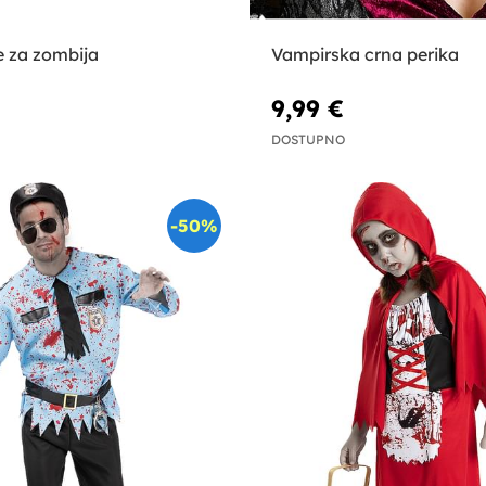
e za zombija
Vampirska crna perika
9,99 €
DOSTUPNO
-50%