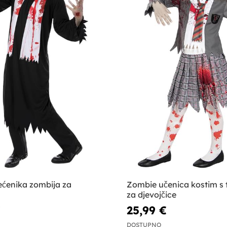
ećenika zombija za
Zombie učenica kostim s 
za djevojčice
€
25,99 €
DOSTUPNO