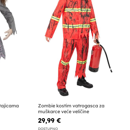
tajicama
Zombie kostim vatrogasca za
muškarce veće veličine
29,99 €
DOSTUPNO