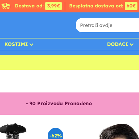
Dostava od:
3,99€
Besplatna dostava od:
60€
KOSTIMI
DODACI
-
90
Proizvoda Pronađeno
-62%