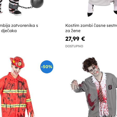
mbija zatvorenika s
Kostim zombi časne sestr
 dječaka
za žene
€
27,99 €
DOSTUPNO
-50%