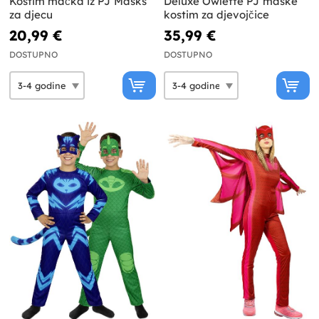
Kostim mačka iz PJ Masks
Deluxe Owlette PJ maske
za djecu
kostim za djevojčice
20,99 €
35,99 €
DOSTUPNO
DOSTUPNO