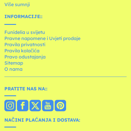
Više sumnji
INFORMACIJE::
Funidelia u svijetu
Pravne napomene i Uvjeti prodaje
Pravila privatnosti
Pravila kolačića
Pravo odustajanja
Sitemap
O nama
PRATITE NAS NA::
NAČINI PLAĆANJA I DOSTAVA: