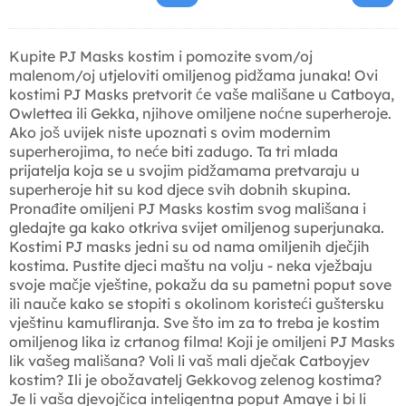
Kupite PJ Masks kostim i pomozite svom/oj
malenom/oj utjeloviti omiljenog pidžama junaka! Ovi
kostimi PJ Masks pretvorit će vaše mališane u Catboya,
Owlettea ili Gekka, njihove omiljene noćne superheroje.
Ako još uvijek niste upoznati s ovim modernim
superherojima, to neće biti zadugo. Ta tri mlada
prijatelja koja se u svojim pidžamama pretvaraju u
superheroje hit su kod djece svih dobnih skupina.
Pronađite omiljeni PJ Masks kostim svog mališana i
gledajte ga kako otkriva svijet omiljenog superjunaka.
Kostimi PJ masks jedni su od nama omiljenih dječjih
kostima. Pustite djeci maštu na volju - neka vježbaju
svoje mačje vještine, pokažu da su pametni poput sove
ili nauče kako se stopiti s okolinom koristeći guštersku
vještinu kamufliranja. Sve što im za to treba je kostim
omiljenog lika iz crtanog filma! Koji je omiljeni PJ Masks
lik vašeg mališana? Voli li vaš mali dječak Catboyjev
kostim? Ili je obožavatelj Gekkovog zelenog kostima?
Je li vaša djevojčica inteligentna poput Amaye i bi li