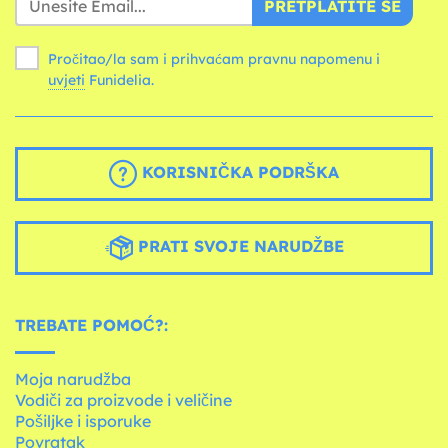
PRETPLATITE SE
Pročitao/la sam i prihvaćam pravnu napomenu i
uvjeti
Funidelia.
KORISNIČKA PODRŠKA
PRATI SVOJE NARUDŽBE
TREBATE POMOĆ?:
Moja narudžba
Vodiči za proizvode i veličine
Pošiljke i isporuke
Povratak