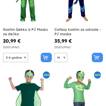
Kostim Gekko iz PJ Masks
Catboy kostim za odrasle -
za dečka
PJ maske
20,99 €
35,99 €
DOSTUPNO
DOSTUPNO
-33%
-50%