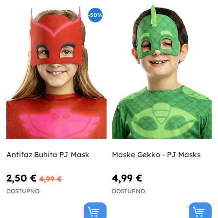
-50%
Antifaz Buhita PJ Mask
Maske Gekko - PJ Masks
2,50 €
4,99 €
4,99 €
DOSTUPNO
DOSTUPNO