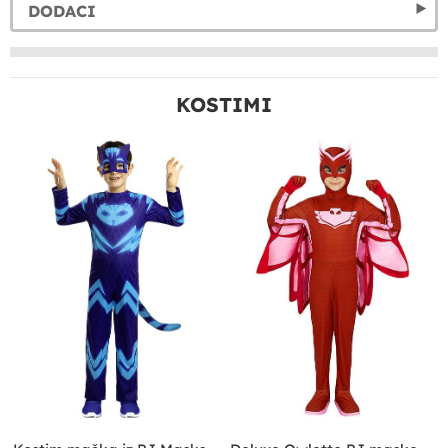
DODACI
KOSTIMI