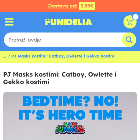
Dostava od:
3,99€
...
PJ Masks kostimi: Catboy, Owlette i Gekko kostimi
PJ Masks kostimi: Catboy, Owlette i
Gekko kostimi