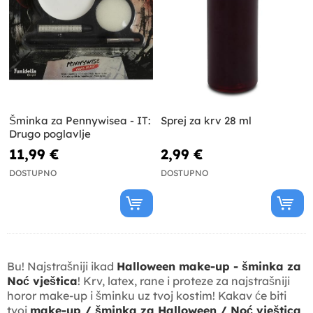
Šminka za Pennywisea - IT:
Sprej za krv 28 ml
Drugo poglavlje
11,99 €
2,99 €
DOSTUPNO
DOSTUPNO
Bu! Najstrašniji ikad
Halloween make-up - šminka za
Noć vještica
! Krv, latex, rane i proteze za najstrašniji
horor make-up i šminku uz tvoj kostim! Kakav će biti
tvoj
make-up / šminka za Halloween / Noć vještica
,