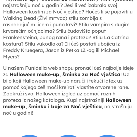
najstrašniju noć u godini? Jesi li već izabrala svoj
Halloween kostim za Noć vještica? Hoćeš li se pojaviti u
Walking Dead (Živi mrtvac) stilu zombija s
raspadajućim licem i puno krvi? Stilu vampira s dugim
krvarećim očnjacima? Stilu čudovišta poput
Frankensteina, punog rana i proteza? Stilu La Catrina
kostura? Stilu vukodlaka? Ili ćeš postati ubojica iz
Freddy Kruegera, Jason iz Petka 13.-og ili Michael
Myers?
U našem Funidelia web shopu pronaći ćeš najbolje ideje
za
Halloween make-up, šminku za Noć vještica
! Uz
bilo koji Halloween make-up naruči i tekući latex uz
pomoć kojega ćeš moći kreirati vlastite otvorene rane.
Zaokruži svoj Halloween izgled uz pomoć raznih
proteza iz našeg kataloga. Kupi najstrašniji
Halloween
make-up, šminku i boje za Noć vještica
, najstrašniju
noć u godini!