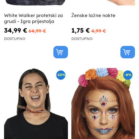
White Walker protetski za
Ženske lažne nokte
grudi - Igra prijestolja
34,99 €
1,75 €
64,99 €
4,99 €
DOSTUPNO
DOSTUPNO
-10%
-8%