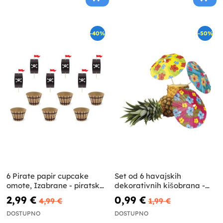
-40%
-50%
6 Pirate papir cupcake
Set od 6 havajskih
omote, Izabrane - piratska
dekorativnih kišobrana -
stranka
Hibiskus
2,99 €
0,99 €
4,99 €
1,99 €
DOSTUPNO
DOSTUPNO