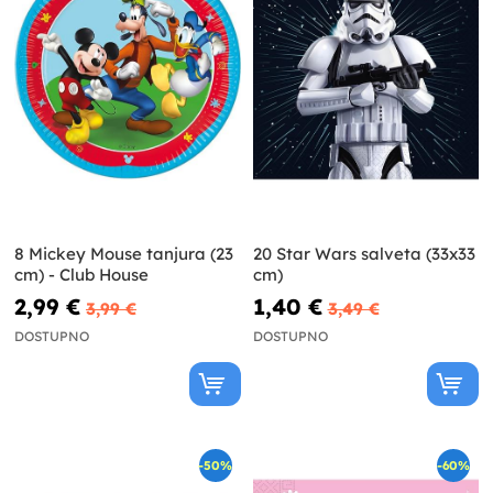
8 Mickey Mouse tanjura (23
20 Star Wars salveta (33x33
cm) - Club House
cm)
2,99 €
1,40 €
3,99 €
3,49 €
DOSTUPNO
DOSTUPNO
-50%
-60%