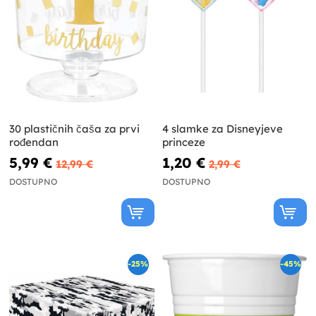
30 plastičnih čaša za prvi
4 slamke za Disneyjeve
rođendan
princeze
5,99 €
1,20 €
12,99 €
2,99 €
DOSTUPNO
DOSTUPNO
-25%
-45%