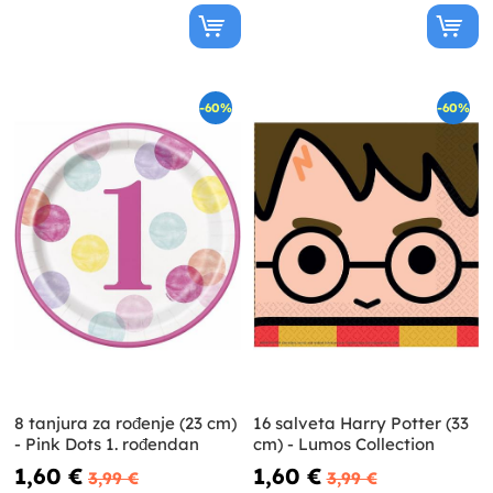
-60%
-60%
8 tanjura za rođenje (23 cm)
16 salveta Harry Potter (33
- Pink Dots 1. rođendan
cm) - Lumos Collection
1,60 €
1,60 €
3,99 €
3,99 €