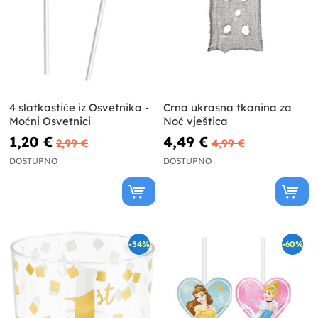
4 slatkastiće iz Osvetnika -
Crna ukrasna tkanina za
Moćni Osvetnici
Noć vještica
1,20 €
4,49 €
2,99 €
4,99 €
DOSTUPNO
DOSTUPNO
-54%
-60%