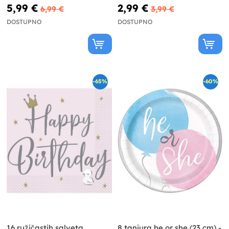
Dreaming
5,99 €
2,99 €
6,99 €
3,99 €
DOSTUPNO
DOSTUPNO
-65%
-60%
16 ružičastih salveta
8 tanjura he or she (23 cm) -