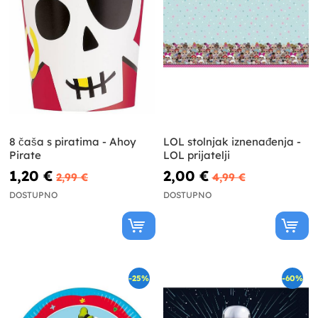
8 čaša s piratima - Ahoy
LOL stolnjak iznenađenja -
Pirate
LOL prijatelji
1,20 €
2,00 €
2,99 €
4,99 €
DOSTUPNO
DOSTUPNO
-25%
-60%