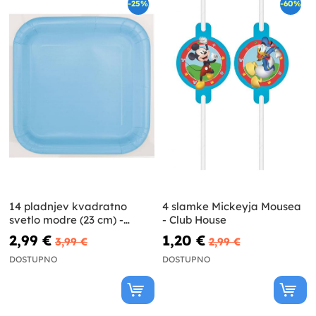
-25%
-60%
14 pladnjev kvadratno
4 slamke Mickeyja Mousea
svetlo modre (23 cm) -
- Club House
Osnovna barvna linija
2,99 €
1,20 €
3,99 €
2,99 €
DOSTUPNO
DOSTUPNO