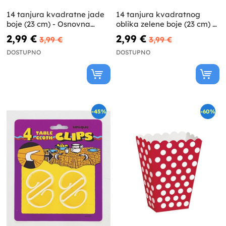
14 tanjura kvadratne jade
14 tanjura kvadratnog
boje (23 cm) - Osnovna
oblika zelene boje (23 cm) -
kolekcija boja
Osnovna paleta boja
2,99 €
2,99 €
3,99 €
3,99 €
DOSTUPNO
DOSTUPNO
-45%
-60%