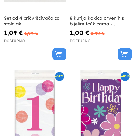
Set od 4 pričvršćivača za
8 kutija kokica crvenih s
stolnjak
bijelim točkicama -
Osnovna paleta boja
1,09 €
1,00 €
1,99 €
2,49 €
DOSTUPNO
DOSTUPNO
-64%
-40%