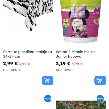
Fortnite plastična stolnjaka
Set od 8 Minnie Mouse
54x84 cm
Junior kupova
2,99 €
2,19 €
3,99 €
3,99 €
DOSTUPNO
DOSTUPNO
-40%
-10%