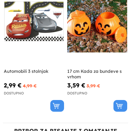
Automobili 3 stolnjak
17 cm Kada za bundeve s
vrhom
2,99 €
3,59 €
4,99 €
3,99 €
DOSTUPNO
DOSTUPNO
PRIBOR ZA PISANJE I OMATANJE