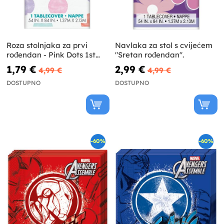
Roza stolnjaka za prvi
Navlaka za stol s cvijećem
rođendan - Pink Dots 1st
"Sretan rođendan".
Birthday
1,79 €
2,99 €
4,99 €
4,99 €
DOSTUPNO
DOSTUPNO
-60%
-60%