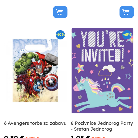
-60%
-65%
6 Avengers torbe za zabavu
8 Pozivnice Jednorog Party
- Sretan Jednorog
0,80 €
1,05 €