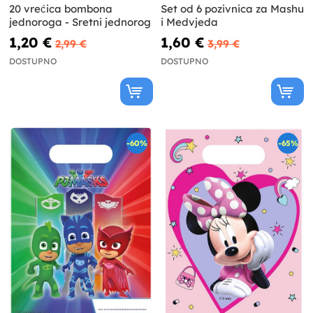
20 vrećica bombona
Set od 6 pozivnica za Mashu
jednoroga - Sretni jednorog
i Medvjeda
1,20 €
1,60 €
2,99 €
3,99 €
DOSTUPNO
DOSTUPNO
-60%
-65%