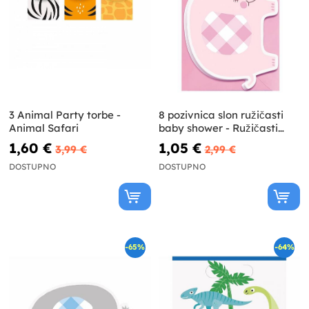
3 Animal Party torbe -
8 pozivnica slon ružičasti
Animal Safari
baby shower - Ružičasti
cvjetni slon
1,60 €
1,05 €
3,99 €
2,99 €
DOSTUPNO
DOSTUPNO
-65%
-64%