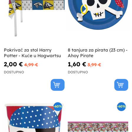
Pokrivač za stol Harry
8 tanjura za pirata (23 cm) -
Potter - Kuće u Hogwartsu
Ahoy Pirate
2,00 €
1,60 €
4,99 €
3,99 €
DOSTUPNO
DOSTUPNO
-60%
-60%