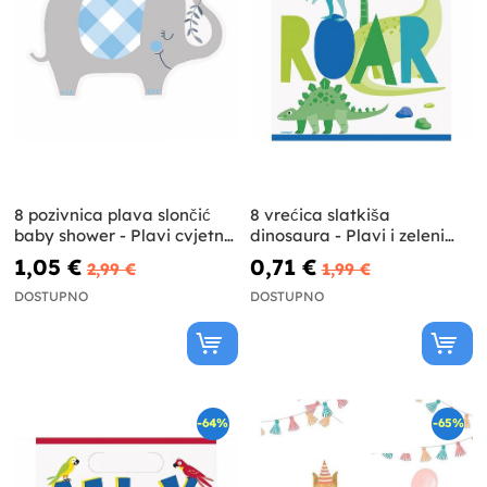
8 pozivnica plava slončić
8 vrećica slatkiša
baby shower - Plavi cvjetni
dinosaura - Plavi i zeleni
slon
dinosaur
1,05 €
0,71 €
2,99 €
1,99 €
DOSTUPNO
DOSTUPNO
-64%
-65%