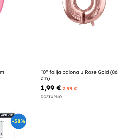
cm
"0" folija balona u Rose Gold (86
cm)
1,99 €
2,99 €
DOSTUPNO
-58%