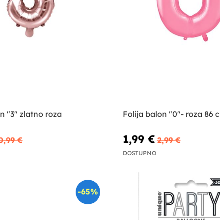
on "3" zlatno roza
Folija balon "0"- roza 86 
1,99 €
0,99 €
2,99 €
DOSTUPNO
-65%