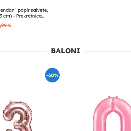
đendan" papir salvete,
3 cm) - Prekretnica
,99 €
BALONI
-60%