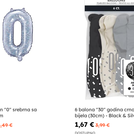
on "0" srebrna sa
6 balona "30" godina crna
om
bijela (30cm) - Black & Sil
1,67 €
1,49 €
3,99 €
DOSTUPNO