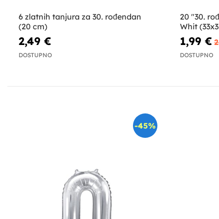
6 zlatnih tanjura za 30. rođendan
20 "30. ro
(20 cm)
Whit (33x3
Rođendan
2,49 €
1,99 €
2
DOSTUPNO
DOSTUPNO
-45%