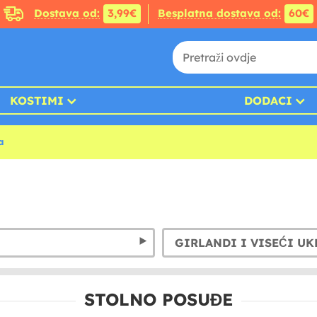
Dostava od:
3,99€
Besplatna dostava od:
60€
KOSTIMI
DODACI
a
GIRLANDI I VISEĆI UK
STOLNO POSUĐE