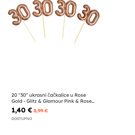
20 "30" ukrasni čačkalice u Rose
Gold - Glitz & Glamour Pink & Rose
Gold
1,40 €
3,99 €
DOSTUPNO