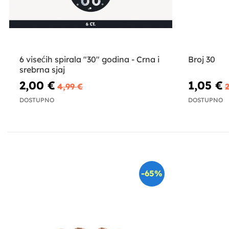
6 visećih spirala "30" godina - Crna i
Broj 30
srebrna sjaj
2,00 €
1,05 €
4,99 €
2
DOSTUPNO
DOSTUPNO
-65%