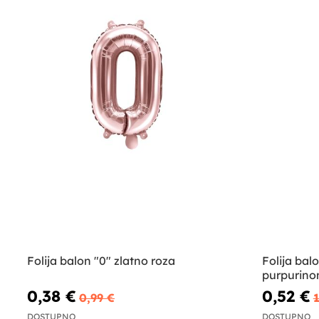
Folija balon "0" zlatno roza
Folija bal
purpurin
0,38 €
0,52 €
0,99 €
DOSTUPNO
DOSTUPNO