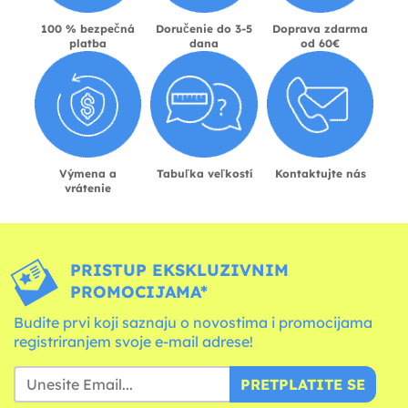
100 % bezpečná
Doručenie do 3-5
Doprava zdarma
platba
dana
od 60€
Výmena a
Tabuľka veľkostí
Kontaktujte nás
vrátenie
PRISTUP EKSKLUZIVNIM
PROMOCIJAMA*
Budite prvi koji saznaju o novostima i promocijama
registriranjem svoje e-mail adrese!
PRETPLATITE SE