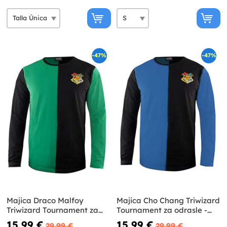
-47%
-47%
Majica Draco Malfoy
Majica Cho Chang Triwizard
Triwizard Tournament za
Tournament za odrasle -
odrasle - Harry Potter
Harry Potter
15,99 €
15,99 €
29,99 €
29,99 €