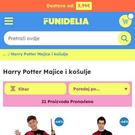
Dostava od:
3,99€
...
Harry Potter Majice i košulje
Harry Potter Majice i košulje
filtar
21
Proizvoda Pronađeno
-64%
-64%