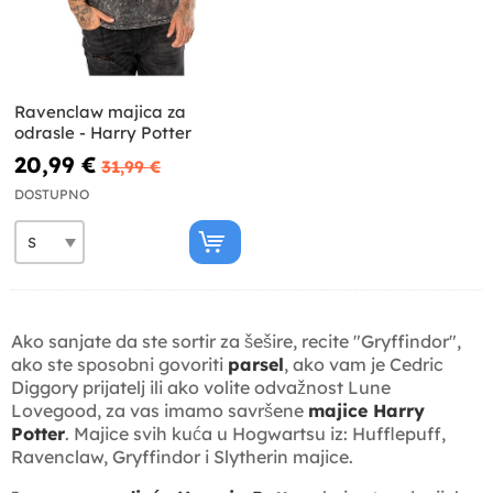
Ravenclaw majica za
odrasle - Harry Potter
20,99 €
31,99 €
DOSTUPNO
Ako sanjate da ste sortir za šešire, recite "Gryffindor",
ako ste sposobni govoriti
parsel
, ako vam je Cedric
Diggory prijatelj ili ako volite odvažnost Lune
Lovegood, za vas imamo savršene
majice Harry
Potter
. Majice svih kuća u Hogwartsu iz: Hufflepuff,
Ravenclaw, Gryffindor i Slytherin majice.