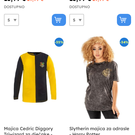
DOSTUPNO
DOSTUPNO
-35%
-34%
Majica Cedric Diggory
Slytherin majica za odrasle
Triwizard za dječake -
- Harry Potter