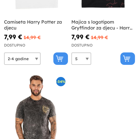
Camiseta Harry Potter za
Majica s logotipom
djecu
Gryffindor za djecu - Harry
Potter
7,99 €
7,99 €
14,99 €
14,99 €
DOSTUPNO
DOSTUPNO
-34%