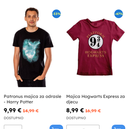
-33%
-47%
Patronus majica za odrasle
Majica Hogwarts Express za
- Harry Potter
djecu
9,99 €
8,99 €
14,99 €
16,99 €
DOSTUPNO
DOSTUPNO