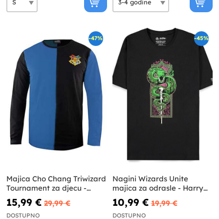
-47%
-45%
Majica Cho Chang Triwizard
Nagini Wizards Unite
Tournament za djecu -
majica za odrasle - Harry
Harry Potter
Potter
15,99 €
10,99 €
29,99 €
19,99 €
DOSTUPNO
DOSTUPNO