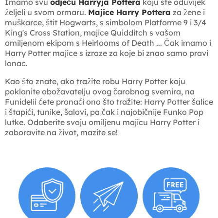
Imamo svu
odjeću Harryja Pottera
koju ste oduvijek
željeli u svom ormaru.
Majice Harry Pottera
za žene i
muškarce, štit Hogwarts, s simbolom Platforme 9 i 3/4
King's Cross Station, majice Quidditch s vašom
omiljenom ekipom s Heirlooms of Death ... Čak imamo i
Harry Potter majice s izraze za koje bi znao samo pravi
lonac.
Kao što znate, ako tražite robu Harry Potter koju
poklonite obožavatelju ovog čarobnog svemira, na
Funidelii ćete pronaći ono što tražite: Harry Potter šalice
i štapići, tunike, šalovi, pa čak i najobičnije Funko Pop
lutke. Odaberite svoju omiljenu majicu Harry Potter i
zaboravite na život, mazite se!