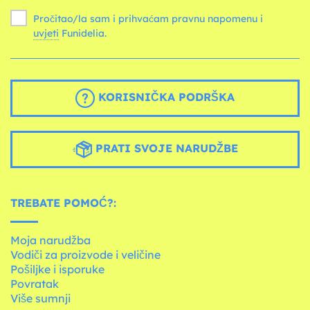
Pročitao/la sam i prihvaćam pravnu napomenu i
uvjeti
Funidelia.
KORISNIČKA PODRŠKA
PRATI SVOJE NARUDŽBE
TREBATE POMOĆ?:
Moja narudžba
Vodiči za proizvode i veličine
Pošiljke i isporuke
Povratak
Više sumnji