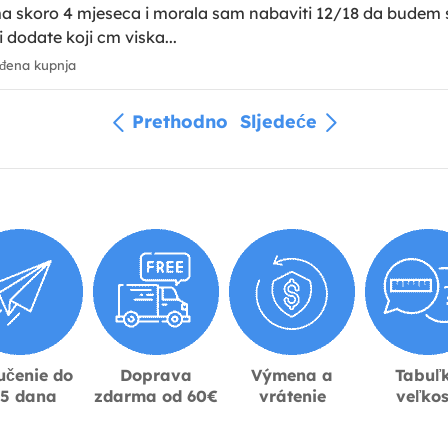
 ima skoro 4 mjeseca i morala sam nabaviti 12/18 da budem
 dodate koji cm viska...
đena kupnja
Prethodno
Sljedeće
učenie do
Doprava
Výmena a
Tabuľ
-5 dana
zdarma od 60€
vrátenie
veľkos