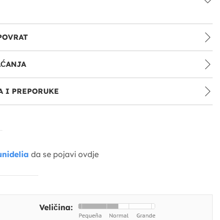
POVRAT
AĆANJA
 I PREPORUKE
nidelia
da se pojavi ovdje
Veličina: