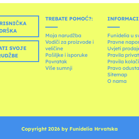
TREBATE POMOĆ?:
INFORMACIJ
RISNIČKA
DRŠKA
Moja narudžba
Funidelia u s
Vodiči za proizvode i
Pravne napo
ATI SVOJE
veličine
Uvjeti prodaj
Pošiljke i isporuke
Pravila priva
RUDŽBE
Povratak
Pravila kolač
Više sumnji
Pravo odusta
Sitemap
O nama
Copyright 2026 by Funidelia Hrvatska