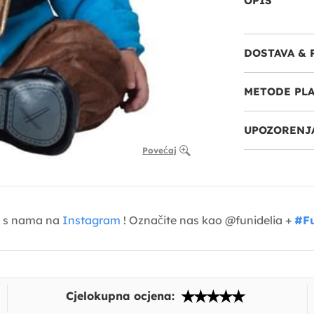
OPIS
DOSTAVA & 
METODE PL
UPOZORENJA
Povećaj
je s nama na
Instagram
! Označite nas kao @funidelia +
#Fu
Cjelokupna ocjena: