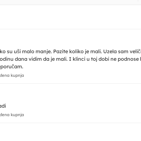
ako su uši malo manje. Pazite koliko je mali. Uzela sam veli
odinu dana vidim da je mali. I klinci u toj dobi ne podnose br
reporučam.
đena kupnja
adi
đena kupnja