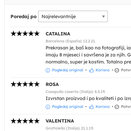
Poredaj po
CATALINA
Barcelona (España) 12.2.21.
Prekrasan je, baš kao na fotografiji, i
imaju 8 mjeseci i savršena je za njih. G
normalno, super je kostim. Totalno p
Pogledaj original
•
Korisno
•
Potvr
ROSA
Casapulla caserta (Italija) 4.3.19.
Izvrstan proizvod i po kvaliteti i po izr
Pogledaj original
•
Korisno
•
Potvr
VALENTINA
Grottolella (Italija) 21.1.19.