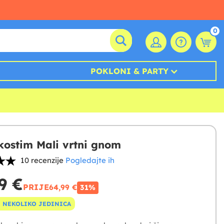
0
POKLONI & PARTY
 kostim Mali vrtni gnom
10 recenzije
Pogledajte ih
9 €
PRIJE
64,99 €
31%
 NEKOLIKO JEDINICA