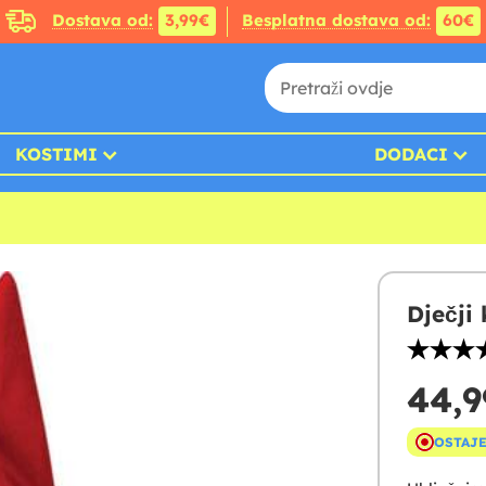
Dostava od:
3,99€
Besplatna dostava od:
60€
KOSTIMI
DODACI
Dječji
44,9
OSTAJE