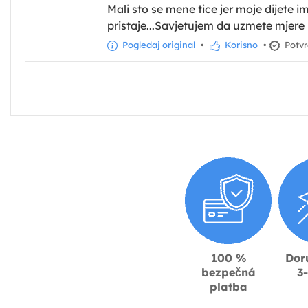
Mali sto se mene tice jer moje dijete
pristaje...Savjetujem da uzmete mjere i
Pogledaj original
•
Korisno
•
Potvr
100 %
Dor
bezpečná
3
platba