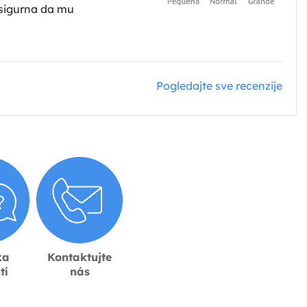
 sigurna da mu
Pogledajte sve recenzije
ka
Kontaktujte
tí
nás