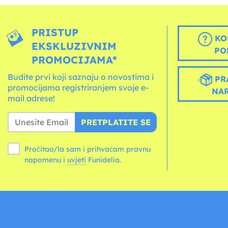
PRISTUP
KO
EKSKLUZIVNIM
PO
PROMOCIJAMA*
Budite prvi koji saznaju o novostima i
PR
promocijama registriranjem svoje e-
NA
mail adrese!
PRETPLATITE SE
Pročitao/la sam i prihvaćam pravnu
napomenu i
uvjeti
Funidelia.