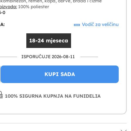
kombinezon, remen, kapa, obrve, brada i čizme
oizvoda:
100% poliester
3-0
A:
Vodič za veličinu
18-24 mjeseca
ISPORUČUJE 2026-08-11
KUPI SADA
100% SIGURNA KUPNJA NA FUNIDELIA