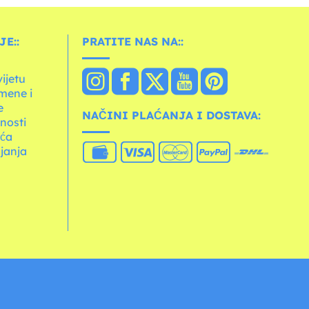
E::
PRATITE NAS NA::
vijetu
mene i
e
NAČINI PLAĆANJA I DOSTAVA:
tnosti
ića
janja