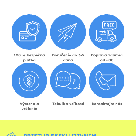
100 % bezpečná
Doručenie do 3-5
Doprava zdarma
platba
dana
od 60€
Výmena a
Tabuľka veľkostí
Kontaktujte nás
vrátenie
PRISTUP EKSKLUZIVNIM