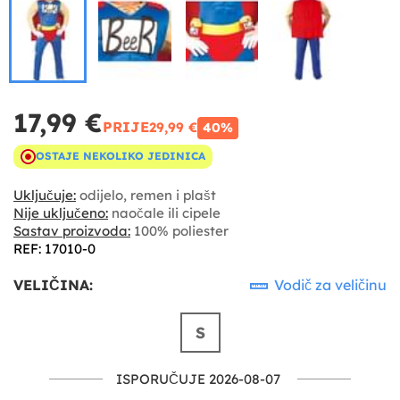
17,99 €
PRIJE
29,99 €
40%
OSTAJE NEKOLIKO JEDINICA
Uključuje:
odijelo, remen i plašt
Nije uključeno:
naočale ili cipele
Sastav proizvoda:
100% poliester
REF: 17010-0
VELIČINA:
Vodič za veličinu
S
ISPORUČUJE 2026-08-07