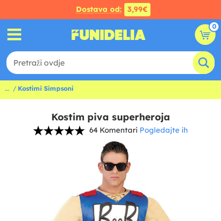
Dostava od:
3,99€
0
...
Kostimi Simpsoni
Kostim piva superheroja
64 Komentari
Pogledajte ih