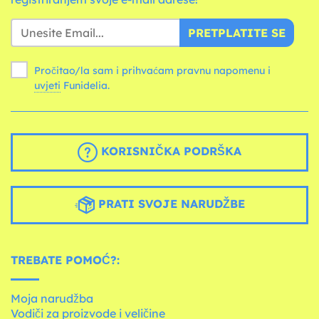
PRETPLATITE SE
Pročitao/la sam i prihvaćam pravnu napomenu i
uvjeti
Funidelia.
KORISNIČKA PODRŠKA
PRATI SVOJE NARUDŽBE
TREBATE POMOĆ?:
Moja narudžba
Vodiči za proizvode i veličine