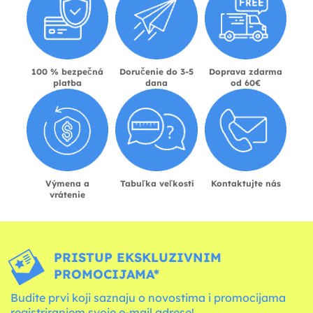
100 % bezpečná
Doručenie do 3-5
Doprava zdarma
platba
dana
od 60€
Výmena a
Tabuľka veľkostí
Kontaktujte nás
vrátenie
PRISTUP EKSKLUZIVNIM
PROMOCIJAMA*
Budite prvi koji saznaju o novostima i promocijama
registriranjem svoje e-mail adrese!