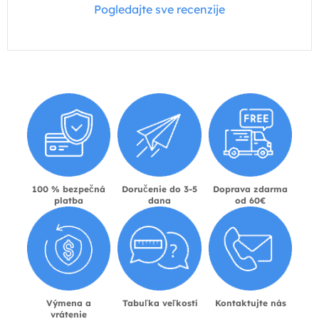
Pogledajte sve recenzije
100 % bezpečná
Doručenie do 3-5
Doprava zdarma
platba
dana
od 60€
Výmena a
Tabuľka veľkostí
Kontaktujte nás
vrátenie