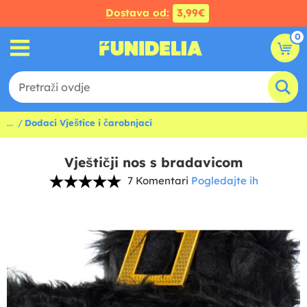
Dostava od:
3,99€
0
...
Dodaci Vještice i čarobnjaci
Vještičji nos s bradavicom
7 Komentari
Pogledajte ih