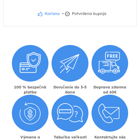
Korisno
•
Potvrđena kupnja
100 % bezpečná
Doručenie do 3-5
Doprava zdarma
platba
dana
od 60€
Výmena a
Tabuľka veľkostí
Kontaktujte nás