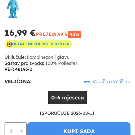
16,99 €
PRIJE
29,99 €
43%
OSTAJE NEKOLIKO JEDINICA
Uključuje:
kombinezon i glavu
Sastav proizvoda:
100% Poliester
REF: 48196-0
VELIČINA:
Vodič za veličinu
0-6 mjeseca
ISPORUČUJE 2026-08-11
KUPI SADA