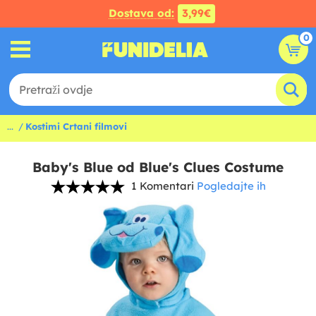
Dostava od:
3,99€
0
...
Kostimi Crtani filmovi
Baby's Blue od Blue's Clues Costume
1 Komentari
Pogledajte ih