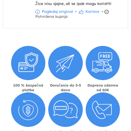
Žice nisu sjajne, ali se ipak mogu koristiti
Pogledaj original
•
Korisno
•
Potvrđena kupnja
100 % bezpečná
Doručenie do 3-5
Doprava zdarma
platba
dana
od 60€