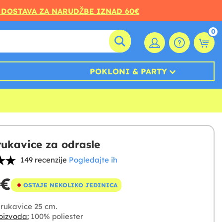
 DOSTAVA ZA NARUDŽBE IZNAD 60€
0
POKLONI & PARTY
 rukavice za odrasle
149 recenzije
Pogledajte ih
 €
OSTAJE NEKOLIKO JEDINICA
rukavice 25 cm.
oizvoda:
100% poliester