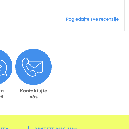
Pogledajte sve recenzije
ka
Kontaktujte
tí
nás