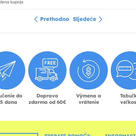
đena kupnja
Prethodno
Sljedeće
učenie do
Doprava
Výmena a
Tabuľ
-5 dana
zdarma od 60€
vrátenie
veľkos