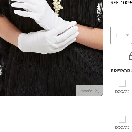
REF: 1009
PREPORU
Povećaj
DODATI
DODATI