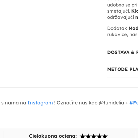
udobno se pril
smetajući.
Kla
održavajući
m
Dodatak
Mad
rukavice, nas
DOSTAVA & 
METODE PL
je s nama na
Instagram
! Označite nas kao @funidelia +
#Fu
Cjelokupna ocjena: