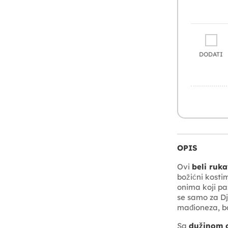
DODATI
OPIS
Ovi
beli ruka
božićni kostim
onima koji pa
se samo za Dj
mađioneza, bat
Sa
dužinom 