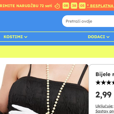
:
:
PRIMITE NARUDŽBU 72 sati
* BESPLATNA
08
38
04
KOSTIMI
DODACI
Bijele
2,99
Uključuje:
Sastav pr