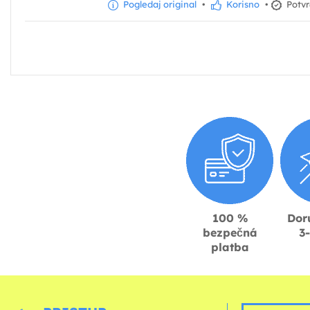
Pogledaj original
•
Korisno
•
Potvr
100 %
Dor
bezpečná
3
platba