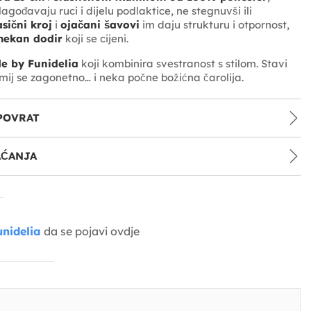
agođavaju ruci i dijelu podlaktice, ne stegnuvši ili
sični kroj
i
ojačani šavovi
im daju strukturu i otpornost,
ekan dodir
koji se cijeni.
e by Funidelia
koji kombinira svestranost s stilom. Stavi
mij se zagonetno… i neka počne božićna čarolija.
POVRAT
AĆANJA
nidelia
da se pojavi ovdje