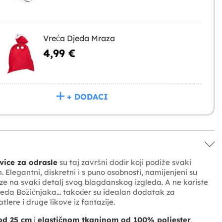
Vreća Djeda Mraza
4,99 €
+ DODACI
vice za odrasle
su taj završni dodir koji podiže svaki
. Elegantni, diskretni i s puno osobnosti, namijenjeni su
ze na svaki detalj svog blagdanskog izgleda. A ne koriste
eda Božićnjaka... također su idealan dodatak za
lere i druge likove iz fantazije.
od 25 cm
i
elastičnom tkaninom od 100% poliester
,