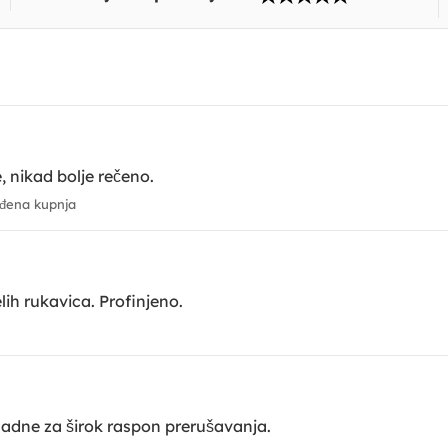
, nikad bolje rečeno.
đena kupnja
elih rukavica. Profinjeno.
kladne za širok raspon prerušavanja.