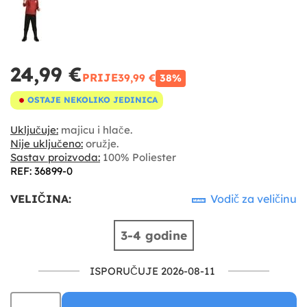
24,99 €
PRIJE
39,99 €
38%
OSTAJE NEKOLIKO JEDINICA
Uključuje:
majicu i hlače.
Nije uključeno:
oružje.
Sastav proizvoda:
100% Poliester
REF: 36899-0
VELIČINA:
Vodič za veličinu
3-4 godine
ISPORUČUJE 2026-08-11