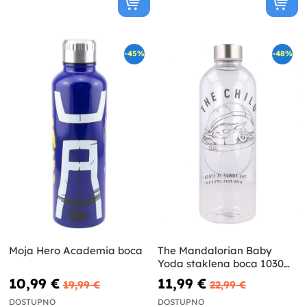
-45%
-48%
Moja Hero Academia boca
The Mandalorian Baby
Yoda staklena boca 1030
ml - Ratovi zvijezda
10,99 €
11,99 €
19,99 €
22,99 €
DOSTUPNO
DOSTUPNO