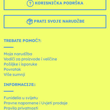
KORISNIČKA PODRŠKA
PRATI SVOJE NARUDŽBE
TREBATE POMOĆ?:
Moja narudžba
Vodiči za proizvode i veličine
Pošiljke i isporuke
Povratak
Više sumnji
INFORMACIJE::
Funidelia u svijetu
Pravne napomene i Uvjeti prodaje
Pravila privatnosti