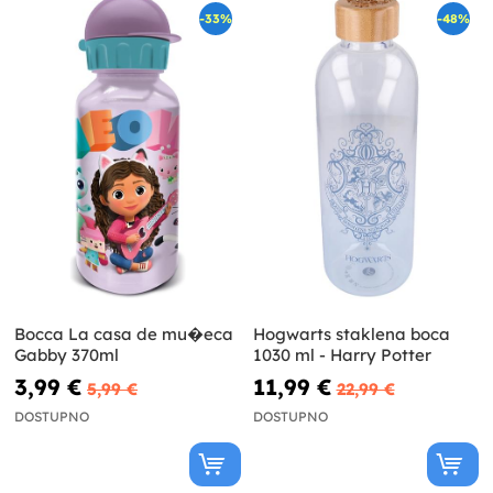
-33%
-48%
Bocca La casa de mu�eca
Hogwarts staklena boca
Gabby 370ml
1030 ml - Harry Potter
3,99 €
11,99 €
5,99 €
22,99 €
DOSTUPNO
DOSTUPNO