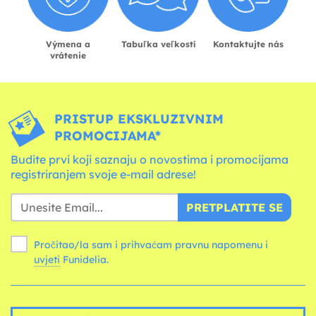
Výmena a
Tabuľka veľkostí
Kontaktujte nás
vrátenie
PRISTUP EKSKLUZIVNIM
PROMOCIJAMA*
Budite prvi koji saznaju o novostima i promocijama
registriranjem svoje e-mail adrese!
PRETPLATITE SE
Pročitao/la sam i prihvaćam pravnu napomenu i
uvjeti
Funidelia.