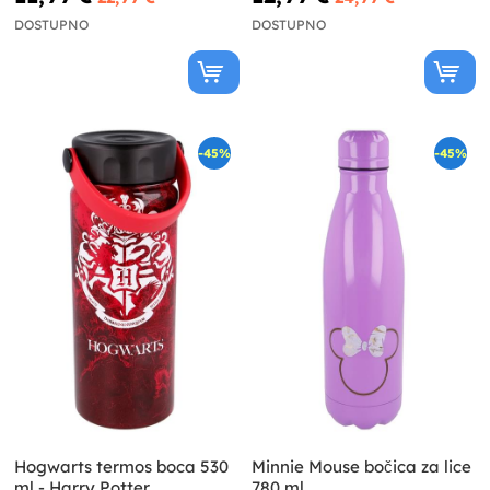
DOSTUPNO
DOSTUPNO
-45%
-45%
Hogwarts termos boca 530
Minnie Mouse bočica za lice
ml - Harry Potter
780 ml