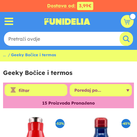
Dostava od:
3,99€
...
Geeky Bočice i termos
Geeky Bočice i termos
filtar
15
Proizvoda Pronađeno
-52%
-45%