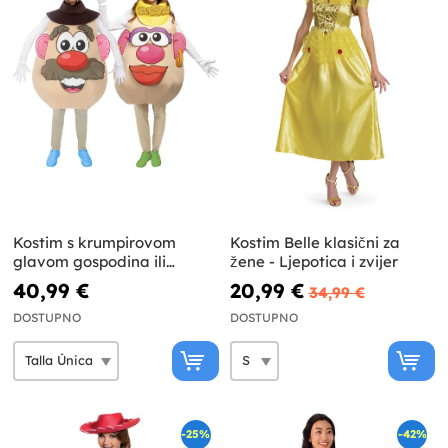
Kostim s krumpirovom
Kostim Belle klasični za
glavom gospodina ili
žene - Ljepotica i zvijer
gospođe za odrasle
40,99 €
20,99 €
34,99 €
DOSTUPNO
DOSTUPNO
-25%
-42%