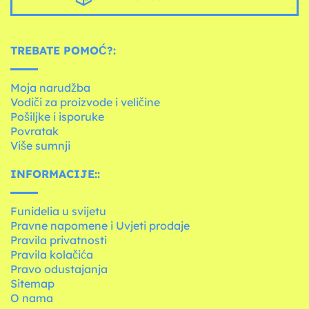
TREBATE POMOĆ?:
Moja narudžba
Vodiči za proizvode i veličine
Pošiljke i isporuke
Povratak
Više sumnji
INFORMACIJE::
Funidelia u svijetu
Pravne napomene i Uvjeti prodaje
Pravila privatnosti
Pravila kolačića
Pravo odustajanja
Sitemap
O nama