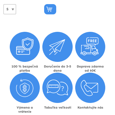
100 % bezpečná
Doručenie do 3-5
Doprava zdarma
platba
dana
od 60€
Výmena a
Tabuľka veľkostí
Kontaktujte nás
vrátenie