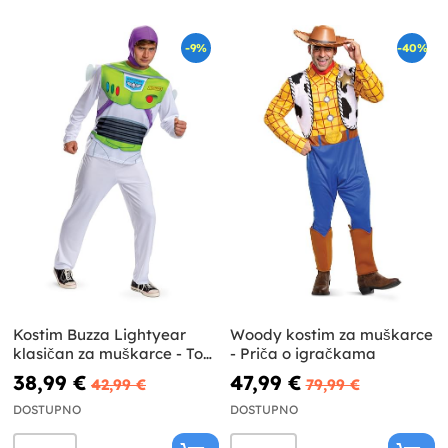
-9%
-40%
Kostim Buzza Lightyear
Woody kostim za muškarce
klasičan za muškarce - Toy
- Priča o igračkama
Story
38,99 €
47,99 €
42,99 €
79,99 €
DOSTUPNO
DOSTUPNO