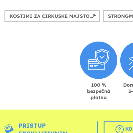
KOSTIMI ZA CIRKUSKE MAJSTORE I KROTITELJE
STRONGM
100 %
Dor
bezpečná
3
platba
PRISTUP
KO