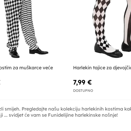
kostim za muškarce veće
Harlekin tajice za djevojči
€
7,99 €
DOSTUPNO
zli smijeh. Pregledajte našu kolekciju harlekinih kostima kak
i ... svidjet će vam se Funidelijine harlekinske nošnje!