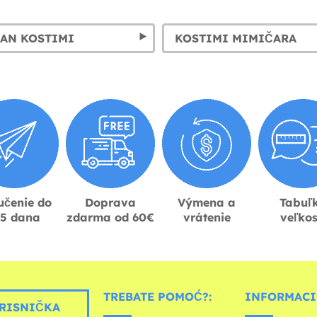
AN KOSTIMI
KOSTIMI MIMIČARA
učenie do
Doprava
Výmena a
Tabuľ
-5 dana
zdarma od 60€
vrátenie
veľkos
TREBATE POMOĆ?:
INFORMACIJ
RISNIČKA