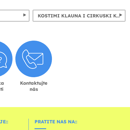
KOSTIMI KLAUNA I CIRKUSKI KOSTIMI
ka
Kontaktujte
tí
nás
E::
PRATITE NAS NA::