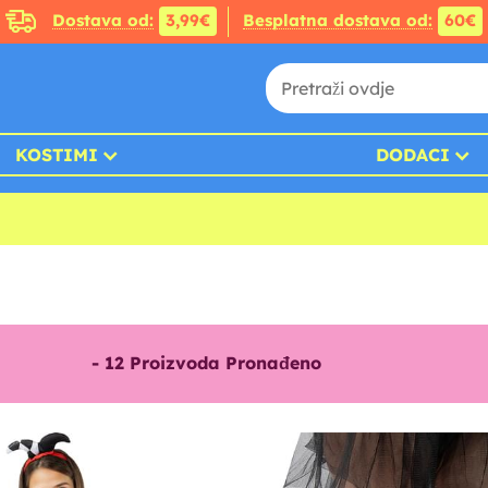
Dostava od:
3,99€
Besplatna dostava od:
60€
KOSTIMI
DODACI
-
12
Proizvoda Pronađeno