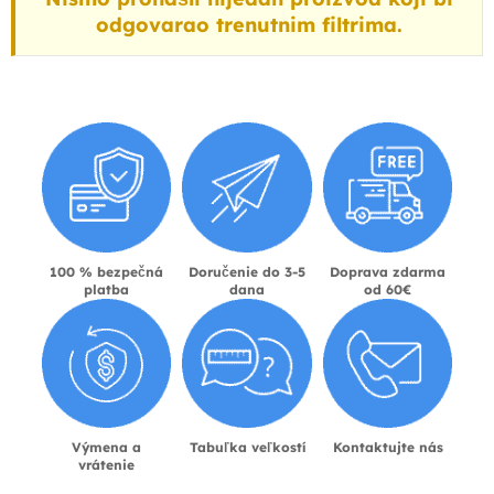
odgovarao trenutnim filtrima.
100 % bezpečná
Doručenie do 3-5
Doprava zdarma
platba
dana
od 60€
Výmena a
Tabuľka veľkostí
Kontaktujte nás
vrátenie