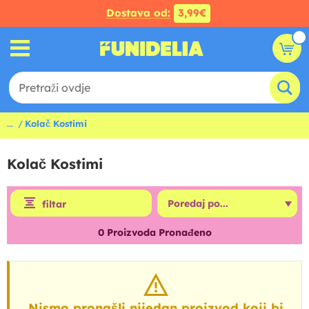
Dostava od:
3,99€
...
Kolač Kostimi
Kolač Kostimi
filtar
0
Proizvoda Pronađeno
Nismo pronašli nijedan proizvod koji bi