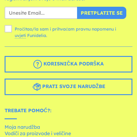
PRETPLATITE SE
Pročitao/la sam i prihvaćam pravnu napomenu i
uvjeti
Funidelia.
KORISNIČKA PODRŠKA
PRATI SVOJE NARUDŽBE
TREBATE POMOĆ?:
Moja narudžba
Vodiči za proizvode i veličine