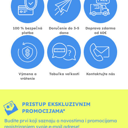
100 % bezpečná
Doručenie do 3-5
Doprava zdarma
platba
dana
od 60€
Výmena a
Tabuľka veľkostí
Kontaktujte nás
vrátenie
PRISTUP EKSKLUZIVNIM
PROMOCIJAMA*
Budite prvi koji saznaju o novostima i promocijama
registriranjem svoje e-mail adrese!