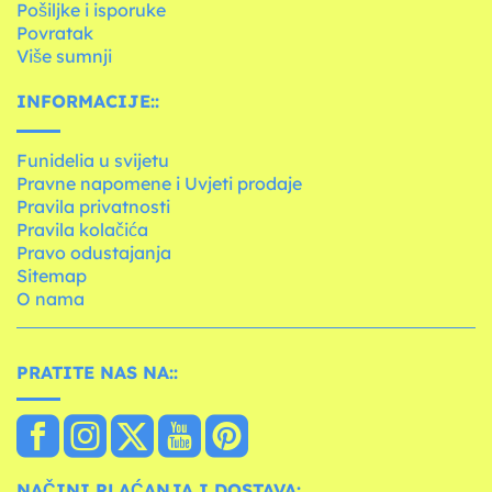
Pošiljke i isporuke
Povratak
Više sumnji
INFORMACIJE::
Funidelia u svijetu
Pravne napomene i Uvjeti prodaje
Pravila privatnosti
Pravila kolačića
Pravo odustajanja
Sitemap
O nama
PRATITE NAS NA::
NAČINI PLAĆANJA I DOSTAVA: