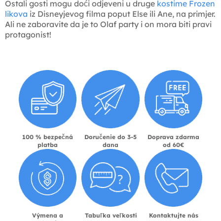
Ostali gosti mogu doći odjeveni u druge
kostime Frozen
likova
iz Disneyjevog filma poput Else ili Ane, na primjer.
Ali ne zaboravite da je to Olaf party i on mora biti pravi
protagonist!
100 % bezpečná
Doručenie do 3-5
Doprava zdarma
platba
dana
od 60€
Výmena a
Tabuľka veľkostí
Kontaktujte nás