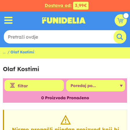
Dostava od:
3,99€
...
Olaf Kostimi
Olaf Kostimi
filtar
0
Proizvoda Pronađeno
Nismo pronašli nijedan proizvod koji bi