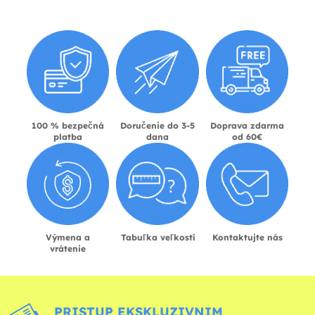
100 % bezpečná
Doručenie do 3-5
Doprava zdarma
platba
dana
od 60€
Výmena a
Tabuľka veľkostí
Kontaktujte nás
vrátenie
PRISTUP EKSKLUZIVNIM