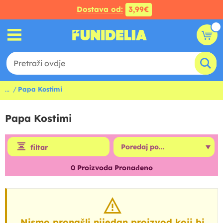
Dostava od:
3,99€
...
Papa Kostimi
Papa Kostimi
filtar
0
Proizvoda Pronađeno
Nismo pronašli nijedan proizvod koji bi