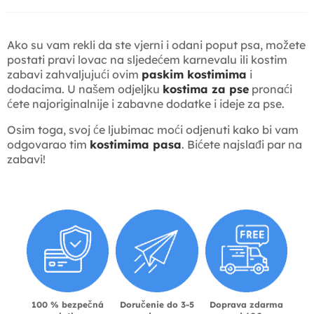
Ako su vam rekli da ste vjerni i odani poput psa, možete
postati pravi lovac na sljedećem karnevalu ili kostim
zabavi zahvaljujući ovim
paskim kostimima
i
dodacima. U našem odjeljku
kostima za pse
pronaći
ćete najoriginalnije i zabavne dodatke i ideje za pse.
Osim toga, svoj će ljubimac moći odjenuti kako bi vam
odgovarao tim
kostimima pasa
. Bićete najslađi par na
zabavi!
100 % bezpečná
Doručenie do 3-5
Doprava zdarma