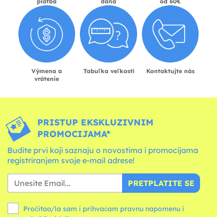
platba
dana
od 60€
Výmena a
Tabuľka veľkostí
Kontaktujte nás
vrátenie
PRISTUP EKSKLUZIVNIM
PROMOCIJAMA*
Budite prvi koji saznaju o novostima i promocijama
registriranjem svoje e-mail adrese!
PRETPLATITE SE
Pročitao/la sam i prihvaćam pravnu napomenu i