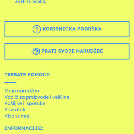
uvjeti
Funidelia.
KORISNIČKA PODRŠKA
PRATI SVOJE NARUDŽBE
TREBATE POMOĆ?:
Moja narudžba
Vodiči za proizvode i veličine
Pošiljke i isporuke
Povratak
Više sumnji
INFORMACIJE::