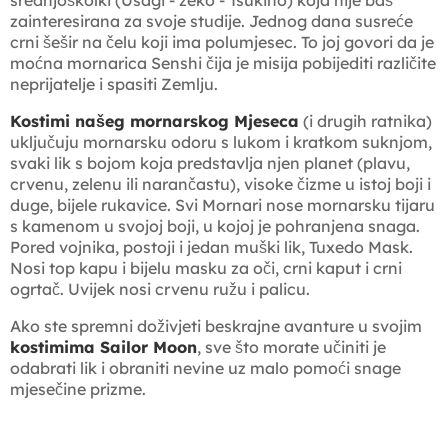
srednjoškolki (Usagi - zeko - Tsukino) koja nije baš
zainteresirana za svoje studije. Jednog dana susreće
crni šešir na čelu koji ima polumjesec. To joj govori da je
moćna mornarica Senshi čija je misija pobijediti različite
neprijatelje i spasiti Zemlju.
Kostimi našeg mornarskog Mjeseca
(i drugih ratnika)
uključuju mornarsku odoru s lukom i kratkom suknjom,
svaki lik s bojom koja predstavlja njen planet (plavu,
crvenu, zelenu ili narančastu), visoke čizme u istoj boji i
duge, bijele rukavice. Svi Mornari nose mornarsku tijaru
s kamenom u svojoj boji, u kojoj je pohranjena snaga.
Pored vojnika, postoji i jedan muški lik, Tuxedo Mask.
Nosi top kapu i bijelu masku za oči, crni kaput i crni
ogrtač. Uvijek nosi crvenu ružu i palicu.
Ako ste spremni doživjeti beskrajne avanture u svojim
kostimima Sailor Moon
, sve što morate učiniti je
odabrati lik i obraniti nevine uz malo pomoći snage
mjesečine prizme.