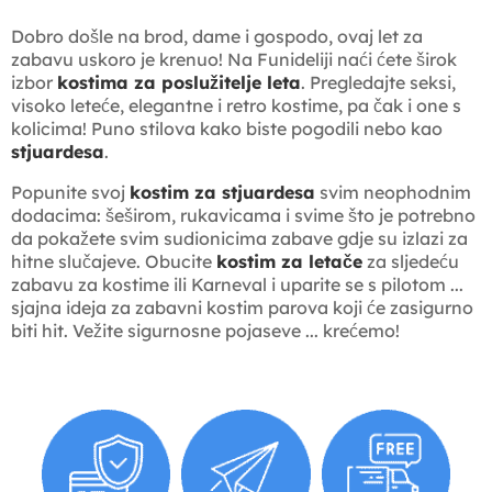
Dobro došle na brod, dame i gospodo, ovaj let za
zabavu uskoro je krenuo! Na Funideliji naći ćete širok
izbor
kostima za poslužitelje leta
. Pregledajte seksi,
visoko leteće, elegantne i retro kostime, pa čak i one s
kolicima! Puno stilova kako biste pogodili nebo kao
stjuardesa
.
Popunite svoj
kostim za stjuardesa
svim neophodnim
dodacima: šeširom, rukavicama i svime što je potrebno
da pokažete svim sudionicima zabave gdje su izlazi za
hitne slučajeve. Obucite
kostim za letače
za sljedeću
zabavu za kostime ili Karneval i uparite se s pilotom ...
sjajna ideja za zabavni kostim parova koji će zasigurno
biti hit. Vežite sigurnosne pojaseve ... krećemo!