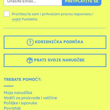
PRETPLATITE SE
Pročitao/la sam i prihvaćam pravnu napomenu i
uvjeti
Funidelia.
KORISNIČKA PODRŠKA
PRATI SVOJE NARUDŽBE
TREBATE POMOĆ?:
Moja narudžba
Vodiči za proizvode i veličine
Pošiljke i isporuke
Povratak