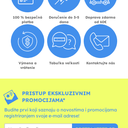
100 % bezpečná
Doručenie do 3-5
Doprava zdarma
platba
dana
od 60€
Výmena a
Tabuľka veľkostí
Kontaktujte nás
vrátenie
PRISTUP EKSKLUZIVNIM
PROMOCIJAMA*
Budite prvi koji saznaju o novostima i promocijama
registriranjem svoje e-mail adrese!