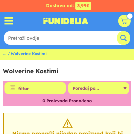
Dostava od:
3,99€
...
Wolverine Kostimi
Wolverine Kostimi
filtar
0
Proizvoda Pronađeno
Nismo pronašli nijedan proizvod koji bi