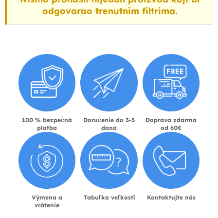
odgovarao trenutnim filtrima.
100 % bezpečná
Doručenie do 3-5
Doprava zdarma
platba
dana
od 60€
Výmena a
Tabuľka veľkostí
Kontaktujte nás
vrátenie