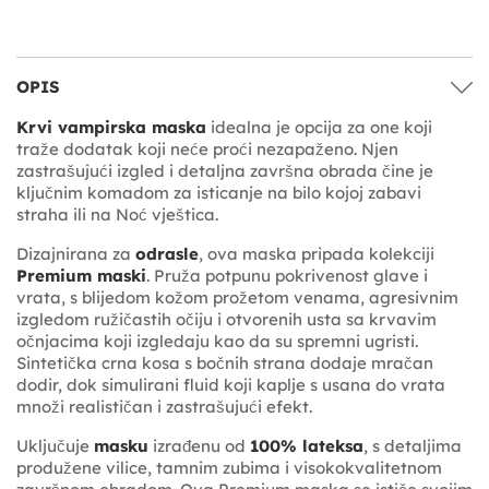
OPIS
Krvi vampirska maska
idealna je opcija za one koji
traže dodatak koji neće proći nezapaženo. Njen
zastrašujući izgled i detaljna završna obrada čine je
ključnim komadom za isticanje na bilo kojoj zabavi
straha ili na Noć vještica.
Dizajnirana za
odrasle
, ova maska pripada kolekciji
Premium maski
. Pruža potpunu pokrivenost glave i
vrata, s blijedom kožom prožetom venama, agresivnim
izgledom ružičastih očiju i otvorenih usta sa krvavim
očnjacima koji izgledaju kao da su spremni ugristi.
Sintetička crna kosa s bočnih strana dodaje mračan
dodir, dok simulirani fluid koji kaplje s usana do vrata
množi realističan i zastrašujući efekt.
Uključuje
masku
izrađenu od
100% lateksa
, s detaljima
produžene vilice, tamnim zubima i visokokvalitetnom