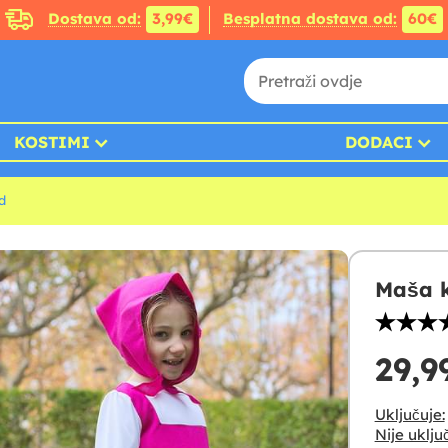
Dostava od:
3,99€
Besplatna dostava od:
60€
KOSTIMI
DODACI
d
Maša k
29,9
Uključuje:
Nije uklju