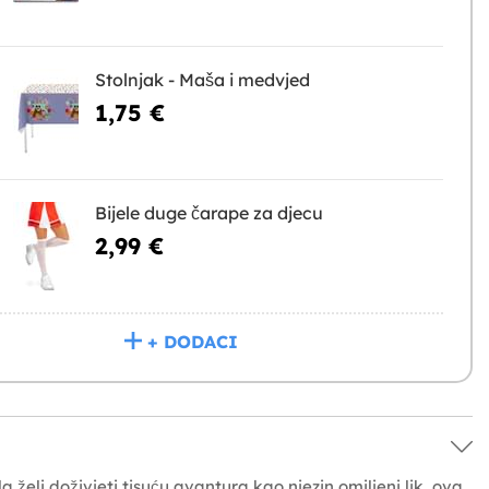
Stolnjak - Maša i medvjed
1,75 €
Bijele duge čarape za djecu
2,99 €
+ DODACI
 želi doživjeti tisuću avantura kao njezin omiljeni lik, ova