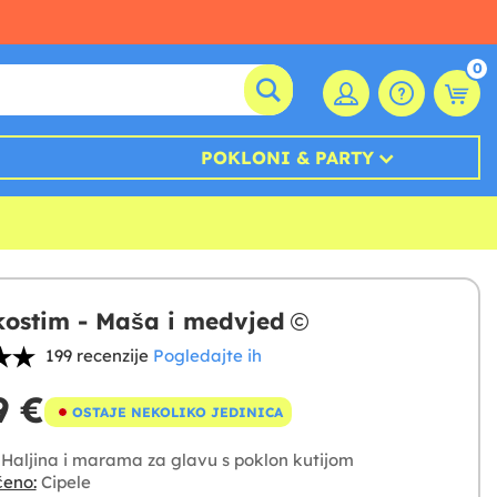
0
POKLONI & PARTY
ostim - Maša i medvjed
199 recenzije
Pogledajte ih
9 €
OSTAJE NEKOLIKO JEDINICA
Haljina i marama za glavu s poklon kutijom
čeno:
Cipele