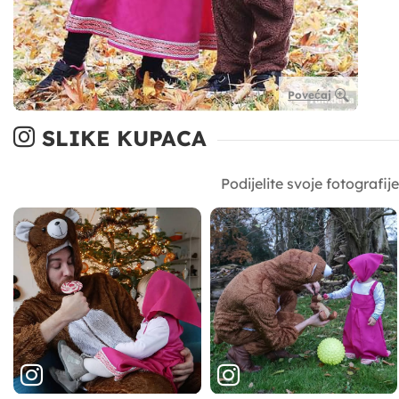
Povećaj
SLIKE KUPACA
Podijelite svoje fotografi