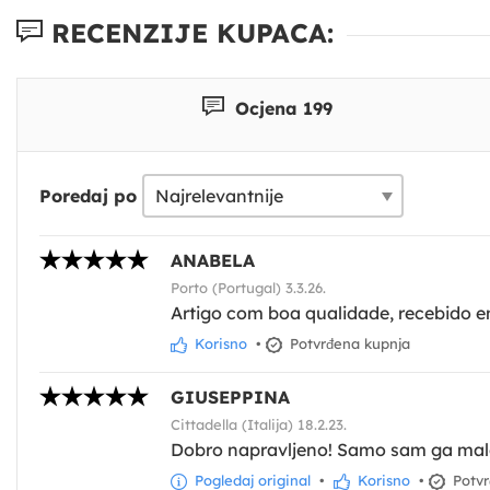
RECENZIJE KUPACA:
Ocjena 199
Poredaj po
ANABELA
Porto (Portugal) 3.3.26.
Artigo com boa qualidade, recebido e
Korisno
•
Potvrđena kupnja
GIUSEPPINA
Cittadella (Italija) 18.2.23.
Dobro napravljeno! Samo sam ga malo s
Pogledaj original
•
Korisno
•
Potvr