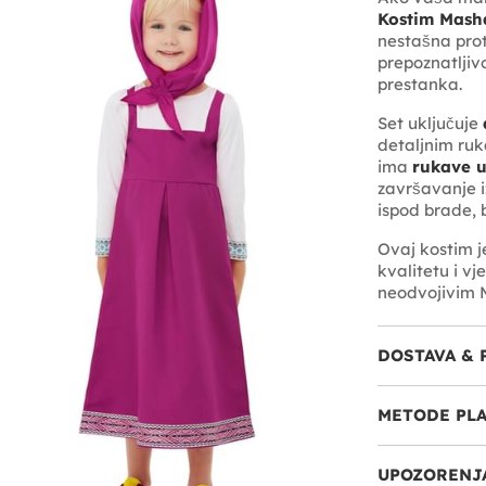
Kostim Masha
nestašna prot
prepoznatljiv
prestanka.
Set uključuje
detaljnim ruk
ima
rukave 
završavanje i
ispod brade, b
Ovaj kostim 
kvalitetu i v
neodvojivim
DOSTAVA & 
METODE PL
UPOZORENJA