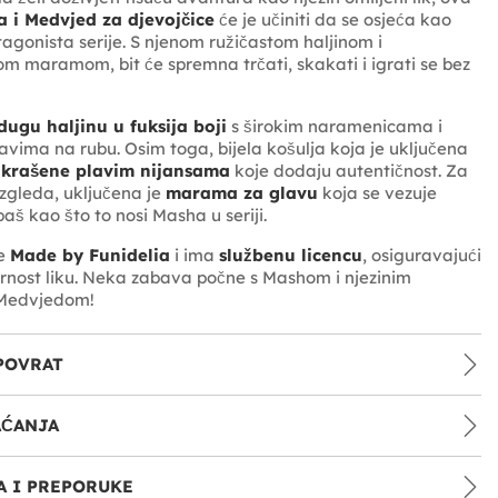
 i Medvjed za djevojčice
će je učiniti da se osjeća kao
agonista serije. S njenom ružičastom haljinom i
om maramom, bit će spremna trčati, skakati i igrati se bez
dugu haljinu u fuksija boji
s širokim naramenicama i
avima na rubu. Osim toga, bijela košulja koja je uključena
ukrašene plavim nijansama
koje dodaju autentičnost. Za
zgleda, uključena je
marama za glavu
koja se vezuje
aš kao što to nosi Masha u seriji.
je
Made by Funidelia
i ima
službenu licencu
, osiguravajući
jernost liku. Neka zabava počne s Mashom i njezinim
 Medvjedom!
POVRAT
AĆANJA
 I PREPORUKE