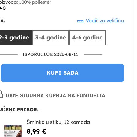
oizvoda:
100% poliester
9-0
A:
Vodič za veličinu
2-3 godine
3-4 godine
4-6 godine
ISPORUČUJE 2026-08-11
KUPI SADA
100% SIGURNA KUPNJA NA FUNIDELIA
ČENI PRIBOR::
Šminka u stiku, 12 komada
8,99 €