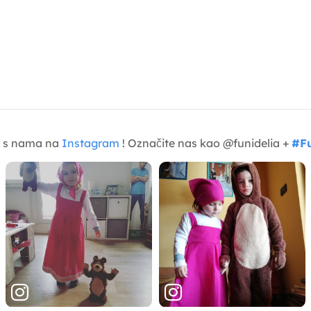
je s nama na
Instagram
! Označite nas kao @funidelia +
#Fu