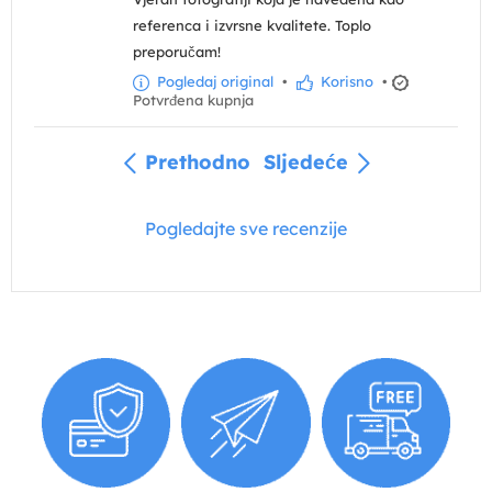
referenca i izvrsne kvalitete. Toplo
preporučam!
Pogledaj original
•
Korisno
•
Potvrđena kupnja
Prethodno
Sljedeće
Pogledajte sve recenzije