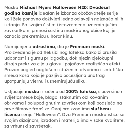
Maska
Michael Myers Halloween H20: Dvadeset
godina kasnije
idealan je izbor za obožavatelje serije
koji žele ponovno doživjeti jedno od svojih najznačajnijih
izdanja. Sa svojim čistim i istovremeno uznemirujućim
završetkom, prenosi suštinu maskiranog ubice koji je
označio prekretnicu u horor kinu.
Namijenjena
odraslima
, dio je
Premium maski
.
Proizvedena je od fleksibilnog lateksa kako bi pružila
udobnost i sigurnu prilagodbu, dok njezin cjelokupni
dizajn prekriva cijelu glavu i pojačava realističan efekt.
Prazan pogled naglašen izduženim otvorima i sintetička
smeđa kosa koja je pažljivo počešljana unatrag
upotpunjuju vjernu i uznemirujuću sliku.
Uključuje
masku
izrađenu od
100% lateksa
, s površinom
svijetlosmeđe boje, blago istaknutim oblikovanim
obrvama i polupodignutim završetkom koji podsjeća na
prve filmove franšize. Ovaj proizvod ima
službenu
licencu
serije “Halloween”. Ova Premium maska ističe se
svojim dizajnom, izradom i materijalima visoke kvalitete,
za vrhunski završetak.