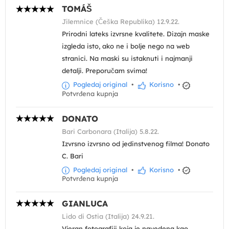
TOMÁŠ
Jilemnice (Češka Republika) 12.9.22.
Prirodni lateks izvrsne kvalitete. Dizajn maske
izgleda isto, ako ne i bolje nego na web
stranici. Na maski su istaknuti i najmanji
detalji. Preporučam svima!
Pogledaj original
•
Korisno
•
Potvrđena kupnja
DONATO
Bari Carbonara (Italija) 5.8.22.
Izvrsno izvrsno od jedinstvenog filma! Donato
C. Bari
Pogledaj original
•
Korisno
•
Potvrđena kupnja
GIANLUCA
Lido di Ostia (Italija) 24.9.21.
Vjeran fotografiji koja je navedena kao