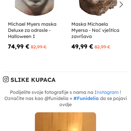
Michael Myers maska ​​
Maska Michaela
Deluxe za odrasle -
Myersa - Noć vještica
Halloween I
završava
74,99 €
49,99 €
82,99 €
82,99 €
SLIKE KUPACA
Podijelite svoje fotografije s nama na
Instagram
!
Označite nas kao @funidelia +
#Funidelia
da se pojavi
ovdje