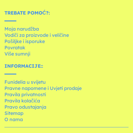
TREBATE POMOĆ?:
Moja narudžba
Vodiči za proizvode i veličine
Pošiljke i isporuke
Povratak
Više sumnji
INFORMACIJE::
Funidelia u svijetu
Pravne napomene i Uvjeti prodaje
Pravila privatnosti
Pravila kolačića
Pravo odustajanja
Sitemap
O nama