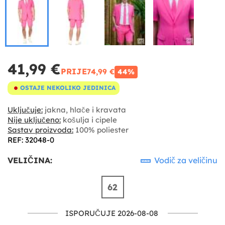
41,99 €
PRIJE
74,99 €
44%
OSTAJE NEKOLIKO JEDINICA
Uključuje:
jakna, hlače i kravata
Nije uključeno:
košulja i cipele
Sastav proizvoda:
100% poliester
REF: 32048-0
VELIČINA:
Vodič za veličinu
62
ISPORUČUJE 2026-08-08