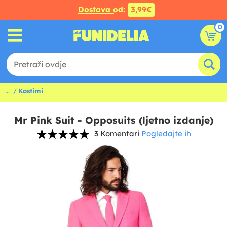
Dostava od:
3,99€
0
...
Kostimi
Mr Pink Suit - Opposuits (ljetno izdanje)
3 Komentari
Pogledajte ih